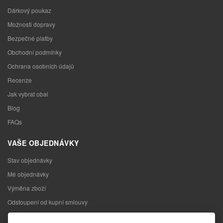
Dárkový poukaz
Možnosti dopravy
Bezpečné platby
Obchodní podmínky
Ochrana osobních údajů
Recenze
Jak vybrat obal
Blog
FAQs
VAŠE OBJEDNÁVKY
Stav objednávky
Mé objednávky
Výměna zboží
Odstoupení od kupní smlouvy
Reklamace