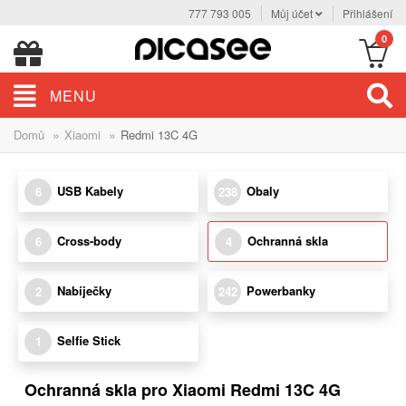
777 793 005
Můj účet
Přihlášení
0
MENU
»
»
Domů
Xiaomi
Redmi 13C 4G
USB Kabely
Obaly
6
238
Cross-body
Ochranná skla
6
4
Nabíječky
Powerbanky
2
242
Selfie Stick
1
Ochranná skla pro Xiaomi Redmi 13C 4G