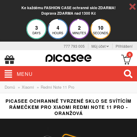
Ke každému FASHION CASE ochranné sklo ZDARMA!
Doprava ZDARMA nad 1300 Kč
3
4
2
10
DAYS
HOURS
MINUTES
SECONDS
777 793 005
Můj účet
Přihlášení
0
MENU
»
»
Domů
Xiaomi
Redmi Note 11 Pro
PICASEE OCHRANNÉ TVRZENÉ SKLO SE SVÍTÍCÍM
RÁMEČKEM PRO XIAOMI REDMI NOTE 11 PRO -
ORANŽOVÁ