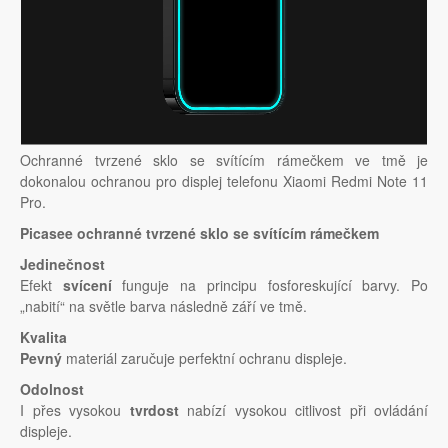
Ochranné tvrzené sklo se svítícím rámečkem ve tmě je
dokonalou ochranou pro displej telefonu Xiaomi Redmi Note 11
Pro.
Picasee ochranné tvrzené sklo se svítícím rámečkem
Jedinečnost
Efekt
svícení
funguje na principu fosforeskující barvy. Po
„nabití“ na světle barva následně září ve tmě.
Kvalita
Pevný
materiál zaručuje perfektní ochranu displeje.
Odolnost
I přes vysokou
tvrdost
nabízí vysokou citlivost při ovládání
displeje.