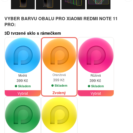
VYBER BARVU OBALU PRO XIAOMI REDMI NOTE 11
PRO:
3D tvrzené sklo s rámečkem
Oranžová
Modrá
Růžová
399 Kč
399 Kč
399 Kč
Skladem
Skladem
Skladem
Zvolený
Vybrat
Vybrat