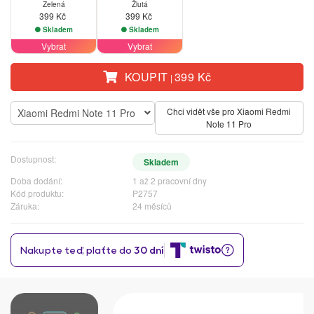
Zelená
Žlutá
399 Kč
399 Kč
Skladem
Skladem
Vybrat
Vybrat
KOUPIT
399 Kč
|
Chci vidět vše pro Xiaomi Redmi
Xiaomi Redmi Note 11 Pro
Note 11 Pro
Dostupnost:
Skladem
Doba dodání:
1 až 2 pracovní dny
Kód produktu:
P2757
Záruka:
24 měsíců