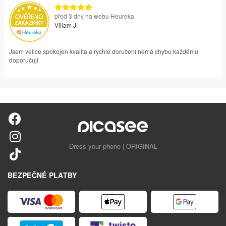
před 3 dny na webu Heureka
Viliam J.
Jsem velice spokojen kvalita a rychlé doručení nemá chybu každému
doporučuji
Dress your phone | ORIGINAL
BEZPEČNÉ PLATBY