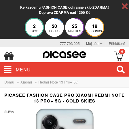
Ke každému FASHION CASE ochranné sklo ZDARMA!
Doprava ZDARMA nad 1300 Kč
2
20
25
17
DAYS
HOURS
MINUTES
SECONDS
777 793 005
Můj účet
Přihlášení
0
MENU
»
»
Domů
Xiaomi
Redmi Note 13 Pro+ 5G
PICASEE FASHION CASE PRO XIAOMI REDMI NOTE
13 PRO+ 5G - COLD SKIES
SLEVA
-30%