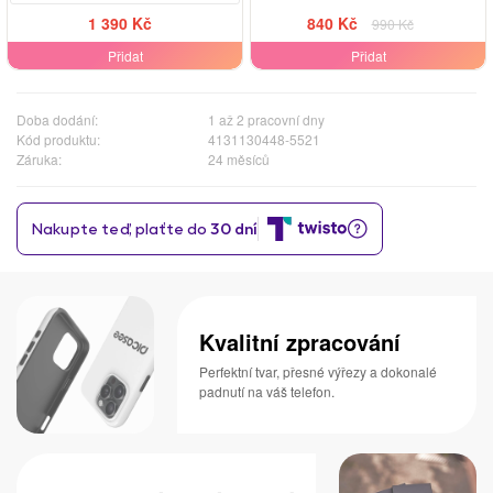
1 390 Kč
840 Kč
990 Kč
Přidat
Přidat
Doba dodání:
1 až 2 pracovní dny
Kód produktu:
4131130448-5521
Záruka:
24 měsíců
Kvalitní zpracování
Perfektní tvar, přesné výřezy a dokonalé
padnutí na váš telefon.