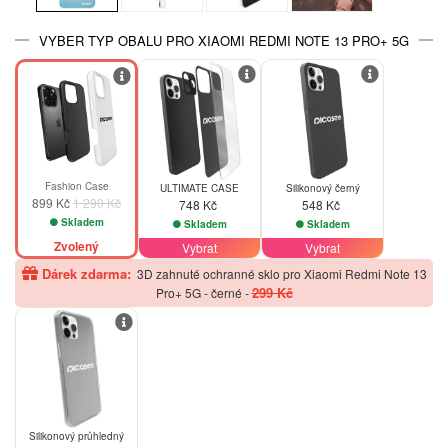
VYBER TYP OBALU PRO XIAOMI REDMI NOTE 13 PRO+ 5G
-30%
Fashion Case
ULTIMATE CASE
Silikonový černý
899 Kč
1 290 Kč
748 Kč
548 Kč
Skladem
Skladem
Skladem
Zvolený
Vybrat
Vybrat
Dárek zdarma:
3D zahnuté ochranné sklo pro Xiaomi Redmi Note 13
299 Kč
Pro+ 5G - černé
-
Silikonový průhledný