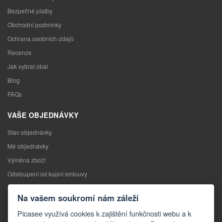
Bezpečné platby
Obchodní podmínky
Ochrana osobních údajů
Recenze
Jak vybrat obal
Blog
FAQs
VAŠE OBJEDNÁVKY
Stav objednávky
Mé objednávky
Výměna zboží
Odstoupení od kupní smlouvy
Reklamace
Na vašem soukromí nám záleží
KONTAKTY
Picasee využívá cookies k zajištění funkčnosti webu a k