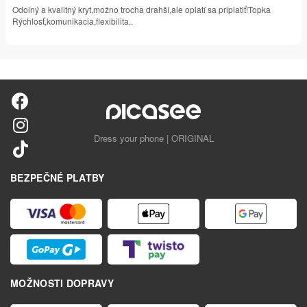
Odolný a kvalitný kryt,možno trocha drahší,ale oplatí sa priplatiť!Topka
Rýchlosť,komunikacia,flexibilita..
Dress your phone | ORIGINAL
BEZPEČNÉ PLATBY
MOŽNOSTI DOPRAVY