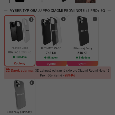
VYBER TYP OBALU PRO XIAOMI REDMI NOTE 13 PRO+ 5G
-30%
Fashion Case
ULTIMATE CASE
Silikonový černý
899 Kč
1 290 Kč
748 Kč
548 Kč
Skladem
Skladem
Skladem
Zvolený
Vybrat
Vybrat
Dárek zdarma:
3D zahnuté ochranné sklo pro Xiaomi Redmi Note 13
299 Kč
Pro+ 5G - černé
-
Silikonový průhledný