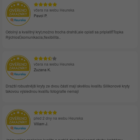
včera na webu Heureka
Pavol P.
Odolný a kvalitný kryt,možno trocha drahší,ale oplatí sa priplatiť!Topka
Rýchlosť,komunikacia,flexibilita..
včera na webu Heureka
Zuzana K.
Dražší robustnější kryty ze dvou částí mají skvělou kvalitu Silikonové kryty
takovou výslednou kvalitu fotografie nemají
před 2 dny na webu Heureka
Viliam J.
Jsem velice spokojen kvalita a rychlé doručení nemá chybu každému