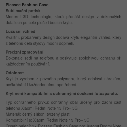
Picasee Fashion Case
Sublimační potisk
Moderní 3D technologie, která přenáší design v dokonalých
detailech po celé ploše i bocích krytu.
Luxusní vzhled
Kvalitní, probarvený design dodává krytu elegantní vzhled, který
z telefonu dělá stylový módní doplněk.
Precizní zpracování
Dokonale sedí na telefonu a poskytuje spolehlivou ochranu při
každodenním používání.
Odolnost
Kryt je vyroben z pevného polymeru, který odolává nárazům,
poškrábání i každodennímu opotřebení.
Kryt není kompatibilní s ochrannými čočkami fotoaparátu.
Typ ochranného prvku: ochranný obal určený pro zadní část
telefonu Xiaomi Redmi Note 13 Pro+ 5G
Materiál: černý silikon, tvrzený plast
Kompatibilní s: Xiaomi Redmi Note 13 Pro+ 5G
Obsah balení: 1× Picasee Fashion Case pro Xiaomi Redmi Note