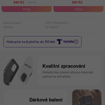
840 Kč
590 Kč
990 Kč
Přidat
Přidat
Kód produktu:
4131130264-5521
Záruka:
24 měsíců
Kvalitní zpracování
Perfektní tvar, přesné výřezy a dokonalé
padnutí na váš telefon.
Dárkové balení