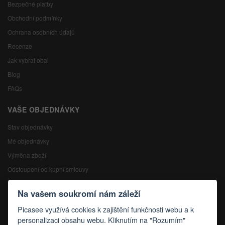
Bezpečné platby
Obchodní podmínky
Ochrana osobních údajů
Recenze
Jak vybrat obal
Blog
FAQs
VAŠE OBJEDNÁVKY
Stav objednávky
Mé objednávky
Výměna zboží
Odstoupení od kupní smlouvy
Reklamace
Na vašem soukromí nám záleží
KONTAKTY
Picasee využívá cookies k zajištění funkčnosti webu a k
personalizaci obsahu webu. Kliknutím na "Rozumím"
Kontakty