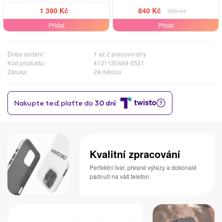
1 390 Kč
840 Kč
990 Kč
Přidat
Přidat
Doba dodání:
1 až 2 pracovní dny
Kód produktu:
4131130449-5521
Záruka:
24 měsíců
Kvalitní zpracování
Perfektní tvar, přesné výřezy a dokonalé
padnutí na váš telefon.