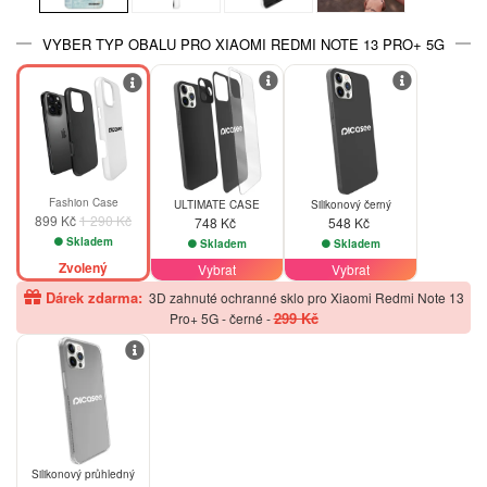
VYBER TYP OBALU PRO XIAOMI REDMI NOTE 13 PRO+ 5G
-30%
Fashion Case
ULTIMATE CASE
Silikonový černý
899 Kč
1 290 Kč
748 Kč
548 Kč
Skladem
Skladem
Skladem
Zvolený
Vybrat
Vybrat
Dárek zdarma:
3D zahnuté ochranné sklo pro Xiaomi Redmi Note 13
299 Kč
Pro+ 5G - černé
-
Silikonový průhledný