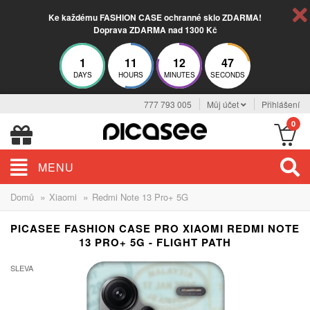
Ke každému FASHION CASE ochranné sklo ZDARMA!
Doprava ZDARMA nad 1300 Kč
1
11
12
46
DAYS
HOURS
MINUTES
SECONDS
777 793 005
Můj účet
Přihlášení
0
MENU
»
»
Domů
Xiaomi
Redmi Note 13 Pro+ 5G
PICASEE FASHION CASE PRO XIAOMI REDMI NOTE
13 PRO+ 5G - FLIGHT PATH
SLEVA
-30%