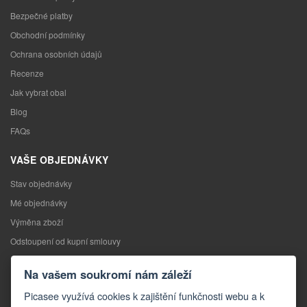
Bezpečné platby
Obchodní podmínky
Ochrana osobních údajů
Recenze
Jak vybrat obal
Blog
FAQs
VAŠE OBJEDNÁVKY
Stav objednávky
Mé objednávky
Výměna zboží
Odstoupení od kupní smlouvy
Reklamace
Na vašem soukromí nám záleží
KONTAKTY
Picasee využívá cookies k zajištění funkčnosti webu a k