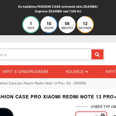
Ke každému FASHION CASE ochranné sklo ZDARMA!
Doprava ZDARMA nad 1300 Kč
1
10
59
12
DAYS
HOURS
MINUTES
SECONDS
KRYT S GRAVÍROVÁNÍM
KOLEKCE
KRY
shion Case pro Xiaomi Redmi Note 13 Pro+ 5G - GEMINI
HION CASE PRO XIAOMI REDMI NOTE 13 PRO+
VYBER TYP OB
-30%