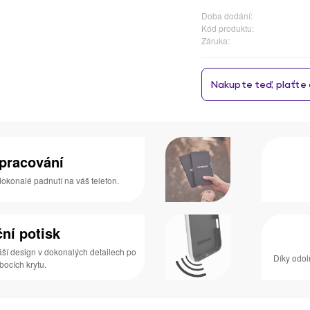
Doba dodání:
Kód produktu:
Záruka:
zpracování
 dokonalé padnutí na váš telefon.
ní potisk
áší design v dokonalých detailech po
Díky odol
 bocích krytu.