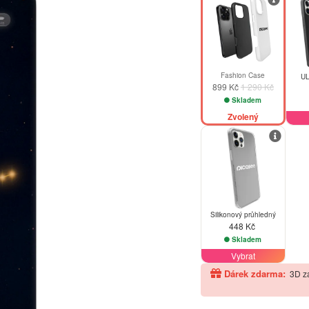
Fashion Case
UL
899 Kč
1 290 Kč
Skladem
Zvolený
Silikonový průhledný
448 Kč
Skladem
Vybrat
Dárek zdarma:
3D z