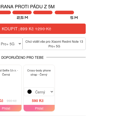
RANA PROTI PÁDU Z 5M
KOUPIT
899 Kč
1290 Kč
|
Chci vidět vše pro Xiaomi Redmi Note 13
 Pro+ 5G
Pro+ 5G
DOPORUČENO PRO TEBE
-15%
d Selfie Stick -
Cross-body phone
Černá
strap - Černý
Kč
590 Kč
990 Kč
Přidat
Přidat