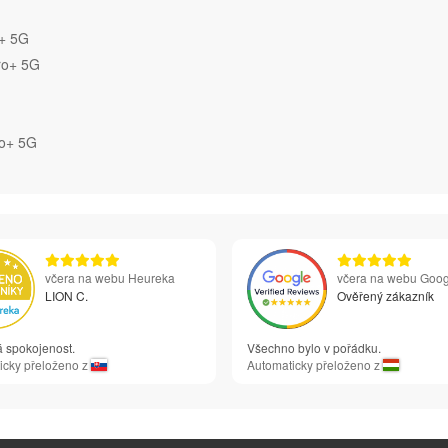
o+ 5G
ro+ 5G
ro+ 5G
včera na webu Heureka
včera na webu Goog
LION C.
Ověřený zákazník
á spokojenost.
Všechno bylo v pořádku.
icky přeloženo z
Automaticky přeloženo z