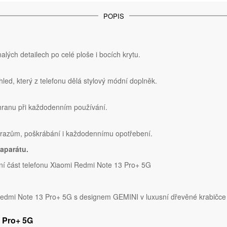
POPIS
lých detailech po celé ploše i bocích krytu.
hled, který z telefonu dělá stylový módní doplněk.
chranu při každodenním používání.
nárazům, poškrábání i každodennímu opotřebení.
aparátu.
ní část telefonu Xiaomi Redmi Note 13 Pro+ 5G
Redmi Note 13 Pro+ 5G s designem GEMINI v luxusní dřevěné krabičce
3 Pro+ 5G