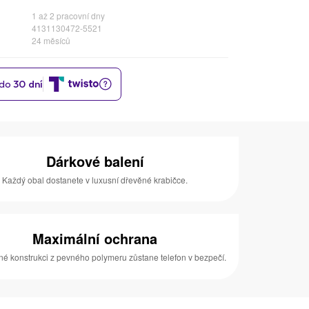
1 až 2 pracovní dny
4131130472-5521
24 měsíců
Dárkové balení
Každý obal dostanete v luxusní dřevěné krabičce.
Maximální ochrana
né konstrukci z pevného polymeru zůstane telefon v bezpečí.