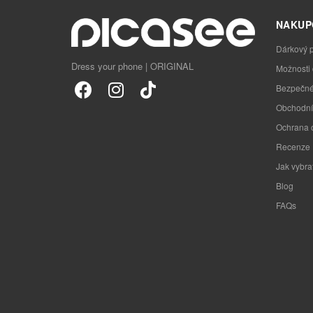
NAKUP
Dárkový 
Dress your phone | ORIGINAL
Možnosti
Bezpečné
Obchodní
Ochrana 
Recenze
Jak vybra
Blog
FAQs