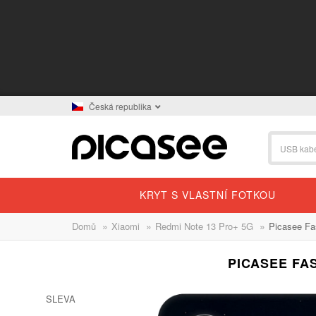
Česká republika
KRYT S VLASTNÍ FOTKOU
»
»
»
Domů
Xiaomi
Redmi Note 13 Pro+ 5G
Picasee Fa
PICASEE FAS
SLEVA