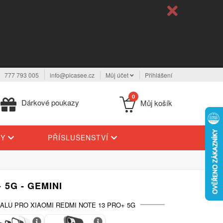
777 793 005
info@picasee.cz
Můj účet
Přihlášení
0
Dárkové poukazy
Můj košík
TY
PŘÍSLUŠENSTVÍ
 5G - GEMINI
ALU PRO XIAOMI REDMI NOTE 13 PRO+ 5G