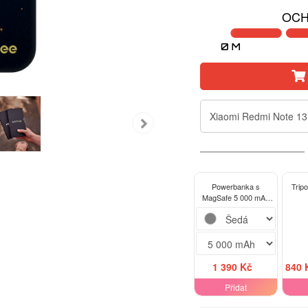
OCH
Xiaomi Redmi Note 13
Powerbanka s
Tripo
MagSafe 5 000 mAh
Šedá - GEMINI
1 390 Kč
840 
Přidat