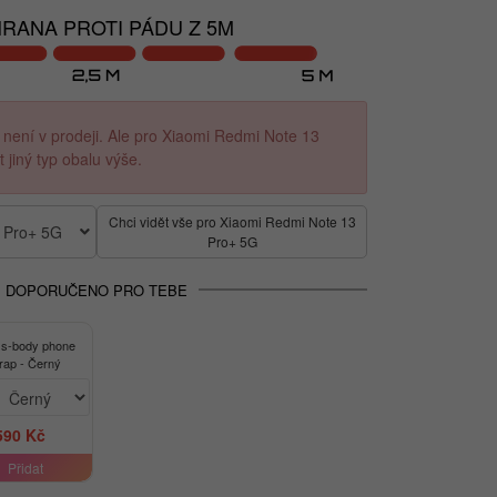
RANA PROTI PÁDU Z 5M
 není v prodeji. Ale pro Xiaomi Redmi Note 13
 jiný typ obalu výše.
Chci vidět vše pro Xiaomi Redmi Note 13
 Pro+ 5G
Pro+ 5G
DOPORUČENO PRO TEBE
ss-body phone
trap - Černý
590 Kč
Přidat