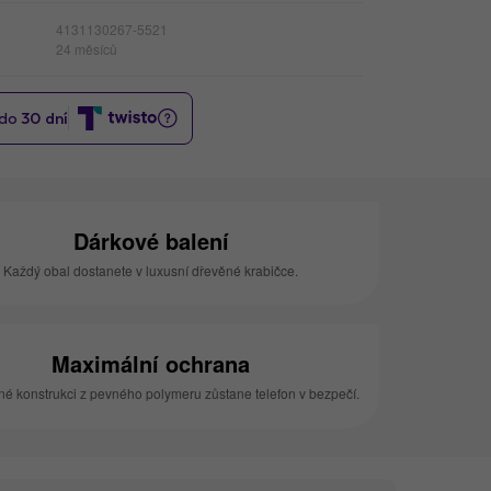
4131130267-5521
24 měsíců
Dárkové balení
Každý obal dostanete v luxusní dřevěné krabičce.
Maximální ochrana
né konstrukci z pevného polymeru zůstane telefon v bezpečí.