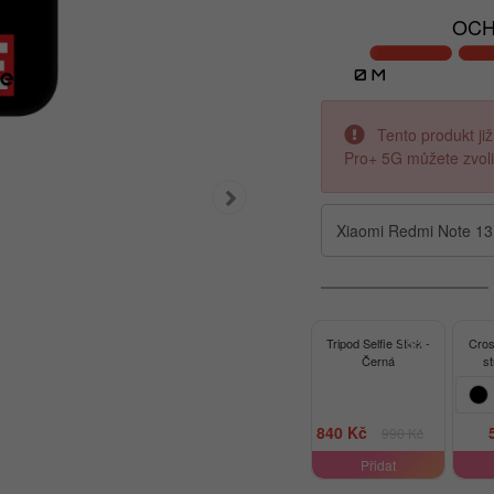
OCH
Tento produkt již
Pro+ 5G můžete zvolit
Xiaomi Redmi Note 13
-15%
Tripod Selfie Stick -
Cro
Černá
s
840 Kč
990 Kč
Přidat