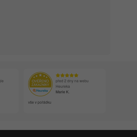
le
před 2 dny na webu
Heureka
Marie K.
vše v pořádku