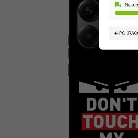
-30%
Nakup
POKRAČO