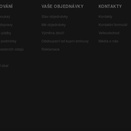
OVÁNÍ
VAŠE OBJEDNÁVKY
KONTAKTY
poukaz
Stav objednávky
Kontakty
 dopravy
Mé objednávky
Kontaktní formulář
 platby
Výměna zboží
Velkoobchod
 podmínky
Odstoupení od kupní smlouvy
Média o nás
osobních údajů
Reklamace
t obal