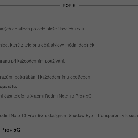
POPIS
lých detailech po celé ploše i bocích krytu.
hled, který z telefonu dělá stylový módní doplněk.
chranu při každodenním používání.
nárazům, poškrábání i každodennímu opotřebení.
aparátu.
ní část telefonu Xiaomi Redmi Note 13 Pro+ 5G
edmi Note 13 Pro+ 5G s designem Shadow Eye - Transparent v luxusn
3 Pro+ 5G