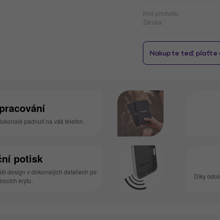
Kód produktu:
Záruka:
zpracování
 dokonalé padnutí na váš telefon.
ní potisk
áší design v dokonalých detailech po
Díky odol
 bocích krytu.