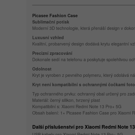
Picasee Fashion Case
Sublimační potisk
Moderní 3D technologie, která přenáší design v dokona
Luxusní vzhled
Kvalitní, probarvený design dodává krytu elegantní vz
Precizní zpracování
Dokonale sedí na telefonu a poskytuje spolehlivou o
Odolnost
Kryt je vyroben z pevného polymeru, který odolává 
Kryt není kompatibilní s ochrannými čočkami foto
Typ ochranného prvku: ochranný obal určený pro zad
Materiál: černý silikon, tvrzený plast
Kompatibilní s: Xiaomi Redmi Note 13 Pro+ 5G
Obsah balení: 1× Picasee Fashion Case pro Xiaomi R
Další příslušenství pro Xiaomi Redmi Note 1
USB kabely pro Xiaomi Redmi Note 13 Pro+ 5G