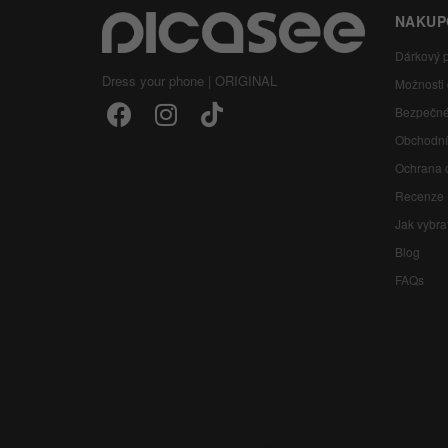
NAKUP
Dárkový 
Dress your phone | ORIGINAL
Možnosti
Bezpečné
Obchodní
Ochrana 
Recenze
Jak vybra
Blog
FAQs