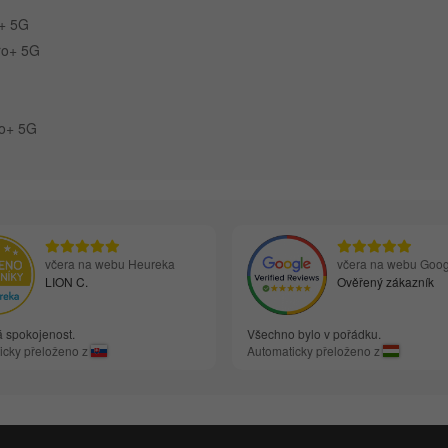
o+ 5G
ro+ 5G
ro+ 5G
včera na webu Heureka
včera na webu Goog
LION C.
Ověřený zákazník
á spokojenost.
Všechno bylo v pořádku.
icky přeloženo z
Automaticky přeloženo z