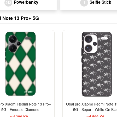
Powerbanky
Selfie Stick
242
1
i Note 13 Pro+ 5G
-30%
pro Xiaomi Redmi Note 13 Pro+
Obal pro Xiaomi Redmi Note 1
5G - Emerald Diamond
5G - Separ - White On Bla
od 390 Kč
od 599 Kč