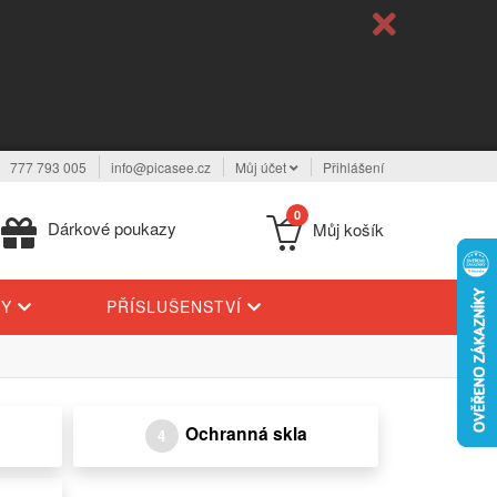
777 793 005
info@picasee.cz
Můj účet
Přihlášení
0
Dárkové poukazy
Můj košík
TY
PŘÍSLUŠENSTVÍ
Ochranná skla
4