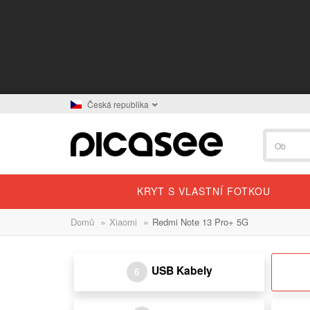
Česká republika
KRYT S VLASTNÍ FOTKOU
»
»
Domů
Xiaomi
Redmi Note 13 Pro+ 5G
USB Kabely
6