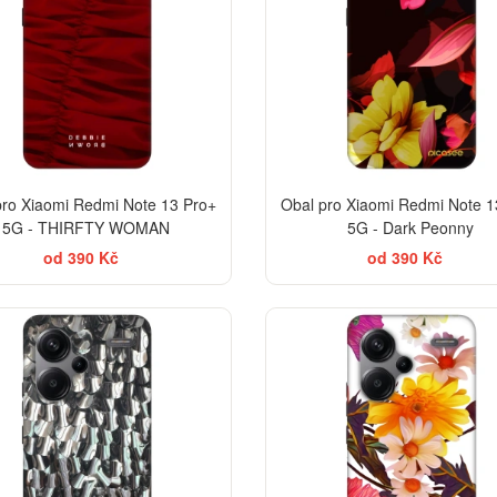
pro Xiaomi Redmi Note 13 Pro+
Obal pro Xiaomi Redmi Note 1
5G - THIRFTY WOMAN
5G - Dark Peonny
od 390 Kč
od 390 Kč
-35%