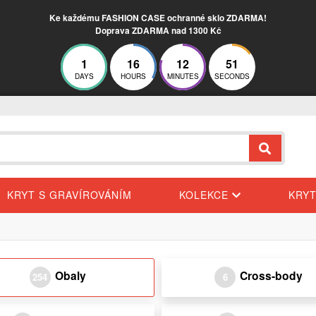
Ke každému FASHION CASE ochranné sklo ZDARMA!
Doprava ZDARMA nad 1300 Kč
1
16
12
50
DAYS
HOURS
MINUTES
SECONDS
KRYT S GRAVÍROVÁNÍM
KOLEKCE
KRY
Obaly
Cross-body
254
6