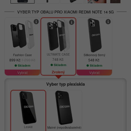
VYBER TYP OBALU PRO XIAOMI REDMI NOTE 14 5G
-30%
ULTIMATE CASE
Fashion Case
Silikonový černý
748 Kč
899 Kč
1 290 Kč
548 Kč
Skladem
Skladem
Skladem
Zvolený
Vybrat
Vybrat
Vyber typ plexiskla
Lesklé
Matné (nepoškrabatelné)