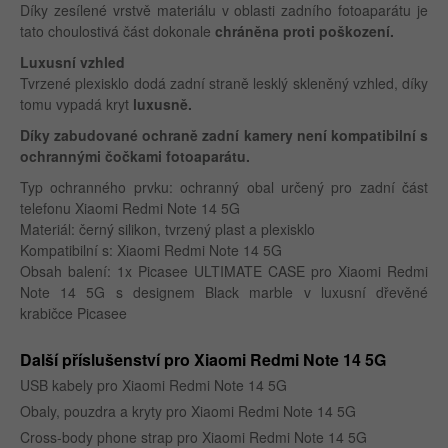
Díky zesílené vrstvě materiálu v oblasti zadního fotoaparátu je
tato choulostivá část dokonale
chráněna proti poškození.
Luxusní vzhled
Tvrzené plexisklo dodá zadní straně lesklý skleněný vzhled, díky
tomu vypadá kryt
luxusně.
Díky zabudované ochraně zadní kamery není kompatibilní s
ochrannými čočkami fotoaparátu.
Typ ochranného prvku: ochranný obal určený pro zadní část
telefonu Xiaomi Redmi Note 14 5G
Materiál: černý silikon, tvrzený plast a plexisklo
Kompatibilní s: Xiaomi Redmi Note 14 5G
Obsah balení: 1x Picasee ULTIMATE CASE pro Xiaomi Redmi
Note 14 5G s designem Black marble v luxusní dřevěné
krabičce Picasee
Další příslušenství pro Xiaomi Redmi Note 14 5G
USB kabely pro Xiaomi Redmi Note 14 5G
Obaly, pouzdra a kryty pro Xiaomi Redmi Note 14 5G
Cross-body phone strap pro Xiaomi Redmi Note 14 5G