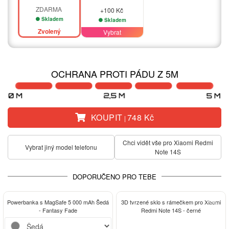
ZDARMA
+100 Kč
Skladem
Skladem
Zvolený
Vybrat
OCHRANA PROTI PÁDU Z 5M
KOUPIT
748 Kč
|
Chci vidět vše pro Xiaomi Redmi
Vybrat jiný model telefonu
Note 14S
DOPORUČENO PRO TEBE
-13%
Powerbanka s MagSafe 5 000 mAh Šedá
3D tvrzené sklo s rámečkem pro Xiaomi
- Fantasy Fade
Redmi Note 14S - černé