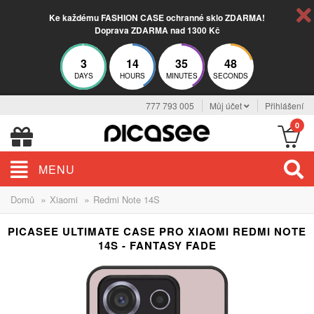
Ke každému FASHION CASE ochranné sklo ZDARMA!
Doprava ZDARMA nad 1300 Kč
3
14
35
48
DAYS
HOURS
MINUTES
SECONDS
777 793 005
Můj účet
Přihlášení
0
MENU
»
»
Domů
Xiaomi
Redmi Note 14S
PICASEE ULTIMATE CASE PRO XIAOMI REDMI NOTE
14S - FANTASY FADE