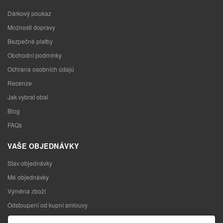
Dárkový poukaz
Možnosti dopravy
Bezpečné platby
Obchodní podmínky
Ochrana osobních údajů
Recenze
Jak vybrat obal
Blog
FAQs
VAŠE OBJEDNÁVKY
Stav objednávky
Mé objednávky
Výměna zboží
Odstoupení od kupní smlouvy
Reklamace