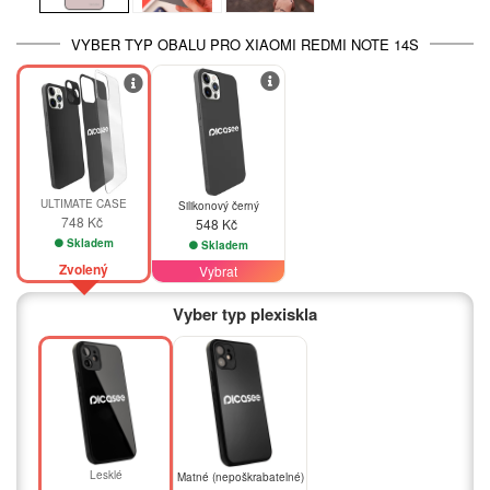
VYBER TYP OBALU PRO XIAOMI REDMI NOTE 14S
ULTIMATE CASE
Silikonový černý
748 Kč
548 Kč
Skladem
Skladem
Zvolený
Vybrat
Vyber typ plexiskla
Lesklé
Matné (nepoškrabatelné)