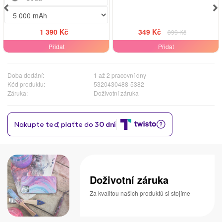
1 390 Kč
349 Kč
399 Kč
Přidat
Přidat
Doba dodání:
1 až 2 pracovní dny
Kód produktu:
5320430488-5382
Záruka:
Doživotní záruka
Doživotní záruka
Za kvalitou našich produktů si stojíme