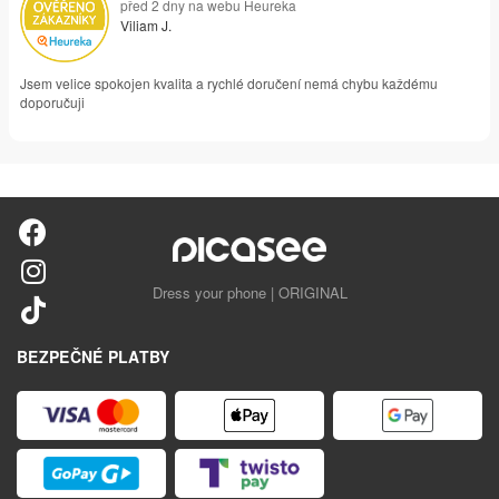
před 2 dny na webu Heureka
Viliam J.
Jsem velice spokojen kvalita a rychlé doručení nemá chybu každému
doporučuji
Dress your phone | ORIGINAL
BEZPEČNÉ PLATBY