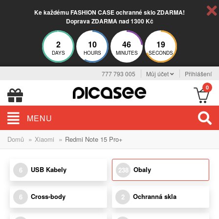
Ke každému FASHION CASE ochranné sklo ZDARMA!
Doprava ZDARMA nad 1300 Kč
2
10
46
18
DAYS
HOURS
MINUTES
SECONDS
777 793 005
Můj účet
Přihlášení
0
MENU
»
»
Domů
Xiaomi
Redmi Note 15 Pro+
USB Kabely
Obaly
6
238
Cross-body
Ochranná skla
6
2