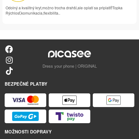
Odolný a kvalitný kryt,možno trocha drahší,ale oplatí sa priplatiť!Topka
Rýchlosť,komunikacia,flexibilita..
Dress your phone | ORIGINAL
BEZPEČNÉ PLATBY
MOŽNOSTI DOPRAVY