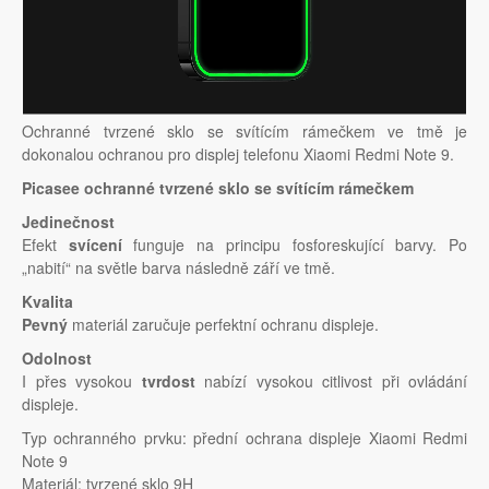
Ochranné tvrzené sklo se svítícím rámečkem ve tmě je
dokonalou ochranou pro displej telefonu Xiaomi Redmi Note 9.
Picasee ochranné tvrzené sklo se svítícím rámečkem
Jedinečnost
Efekt
svícení
funguje na principu fosforeskující barvy. Po
„nabití“ na světle barva následně září ve tmě.
Kvalita
Pevný
materiál zaručuje perfektní ochranu displeje.
Odolnost
I přes vysokou
tvrdost
nabízí vysokou citlivost při ovládání
displeje.
Typ ochranného prvku: přední ochrana displeje Xiaomi Redmi
Note 9
Materiál: tvrzené sklo 9H