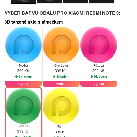
VYBER BARVU OBALU PRO XIAOMI REDMI NOTE 9:
3D tvrzené sklo s rámečkem
Modrá
Oranžová
Růžová
399 Kč
399 Kč
399 Kč
Skladem
Skladem
Skladem
Vybrat
Vybrat
Vybrat
Zelená
Žlutá
399 Kč
399 Kč
Skladem