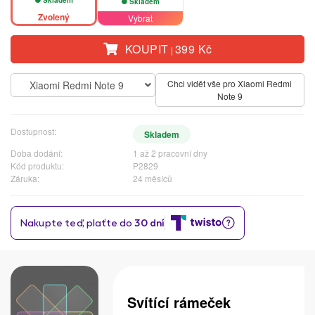
Skladem
Zvolený
Vybrat
KOUPIT
399 Kč
|
Chci vidět vše pro Xiaomi Redmi
Xiaomi Redmi Note 9
Note 9
Dostupnost:
Skladem
Doba dodání:
1 až 2 pracovní dny
Kód produktu:
P2829
Záruka:
24 měsíců
Svítící rámeček