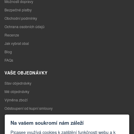
Možnosti dopravy
Bezpečné platby
Obchodní podmínky
Ochrana osobních údajů
Recenze
Jak vybrat obal
Blog
FAQs
VAŠE OBJEDNÁVKY
Stav objednávky
Mé objednávky
Výměna zboží
Odstoupení od kupní smlouvy
Reklamace
Na vašem soukromí nám záleží
KONTAKTY
Picasee využívá cookies k zajištění funkčnosti webu a k