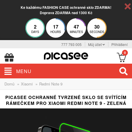
Ke každému FASHION CASE ochranné sklo ZDARMA!
Doprava ZDARMA nad 1300 Kč
2
17
47
29
DAYS
HOURS
MINUTES
SECONDS
777 793 005
Můj účet
Přihlášení
0
MENU
»
»
Domů
Xiaomi
Redmi Note 9
PICASEE OCHRANNÉ TVRZENÉ SKLO SE SVÍTÍCÍM
RÁMEČKEM PRO XIAOMI REDMI NOTE 9 - ZELENÁ