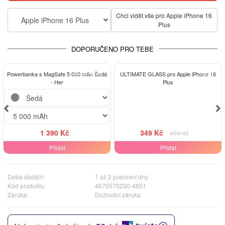
Chci vidět vše pro Apple iPhone 16
Apple iPhone 16 Plus
Plus
DOPORUČENO PRO TEBE
ELEGANCE
-30%
Powerbanka s MagSafe 5 000 mAh Šedá
ULTIMATE GLASS pro Apple iPhone 16
- Her
Plus
1 390 Kč
349 Kč
499 Kč
Přidat
Přidat
Doba dodání:
1 až 2 pracovní dny
Kód produktu:
4670570230-4851
Záruka:
Doživotní záruka