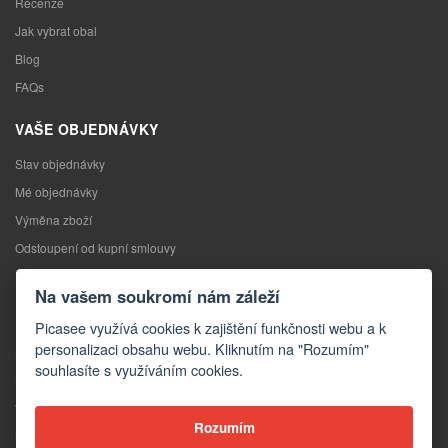
Recenze
Jak vybrat obal
Blog
FAQs
VAŠE OBJEDNÁVKY
Stav objednávky
Mé objednávky
Výměna zboží
Odstoupení od kupní smlouvy
Reklamace
Na vašem soukromí nám záleží
KONTAKTY
Picasee využívá cookies k zajištění funkčnosti webu a k
personalizaci obsahu webu. Kliknutím na "Rozumím"
Kontakty
souhlasíte s využíváním cookies.
Kontaktní formulář
Velkoobchod
Rozumím
Média o nás