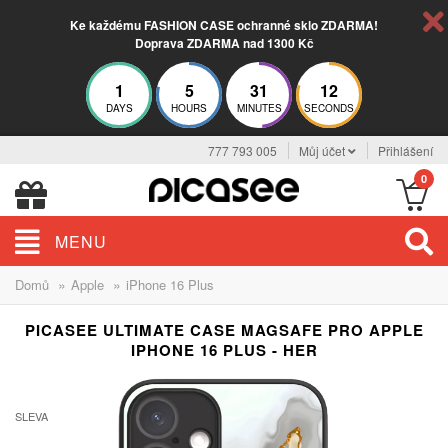
Ke každému FASHION CASE ochranné sklo ZDARMA!
Doprava ZDARMA nad 1300 Kč
1
5
31
11
DAYS
HOURS
MINUTES
SECONDS
777 793 005
Můj účet
Přihlášení
0
MENU
»
»
Domů
Apple
iPhone 16 Plus
PICASEE ULTIMATE CASE MAGSAFE PRO APPLE
IPHONE 16 PLUS - HER
ELEGANCE
SLEVA