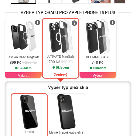
VYBER TYP OBALU PRO APPLE IPHONE 16 PLUS
-30%
-20%
ULTIMATE MagSafe
Fashion Case MagSafe
ULTIMATE CASE
790 Kč
990 Kč
899 Kč
1 290 Kč
748 Kč
Skladem
Skladem
Skladem
Zvolený
Vybrat
Vybrat
Vyber typ plexiskla
Lesklé
Matné (nepoškrabatelné)