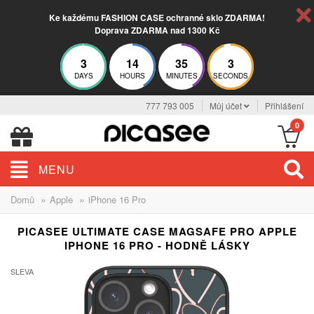
Ke každému FASHION CASE ochranné sklo ZDARMA!
Doprava ZDARMA nad 1300 Kč
3
14
35
3
DAYS
HOURS
MINUTES
SECONDS
777 793 005
Můj účet
Přihlášení
0
MENU
»
»
Domů
Apple
iPhone 16 Pro
PICASEE ULTIMATE CASE MAGSAFE PRO APPLE
IPHONE 16 PRO - HODNĚ LÁSKY
SLEVA
-20%