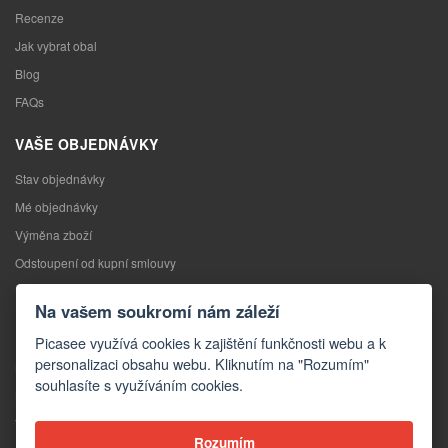
Recenze
Jak vybrat obal
Blog
FAQs
VAŠE OBJEDNÁVKY
Stav objednávky
Mé objednávky
Výměna zboží
Odstoupení od kupní smlouvy
Reklamace
Na vašem soukromí nám záleží
KONTAKTY
Picasee využívá cookies k zajištění funkčnosti webu a k
personalizaci obsahu webu. Kliknutím na "Rozumím"
Kontakty
souhlasíte s využíváním cookies.
Kontaktní formulář
Velkoobchod
Rozumím