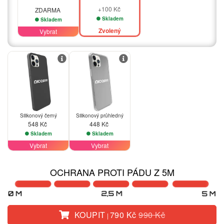
+100 Kč
ZDARMA
Skladem
Skladem
Zvolený
Vybrat
Silikonový černý
Silikonový průhledný
548 Kč
448 Kč
Skladem
Skladem
Vybrat
Vybrat
OCHRANA PROTI PÁDU Z 5M
KOUPIT
790 Kč
990 Kč
|