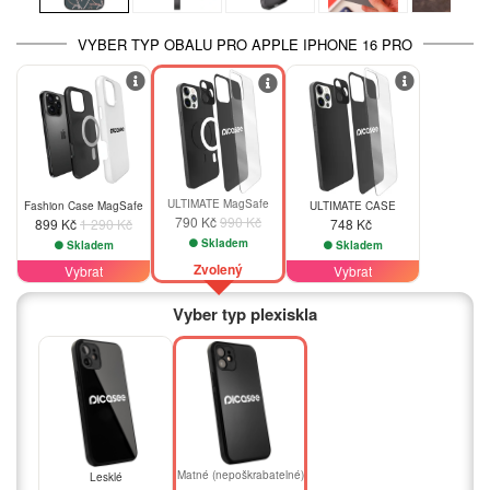
VYBER TYP OBALU PRO APPLE IPHONE 16 PRO
-30%
-20%
ULTIMATE MagSafe
Fashion Case MagSafe
ULTIMATE CASE
790 Kč
990 Kč
899 Kč
1 290 Kč
748 Kč
Skladem
Skladem
Skladem
Zvolený
Vybrat
Vybrat
Vyber typ plexiskla
Matné (nepoškrabatelné)
Lesklé