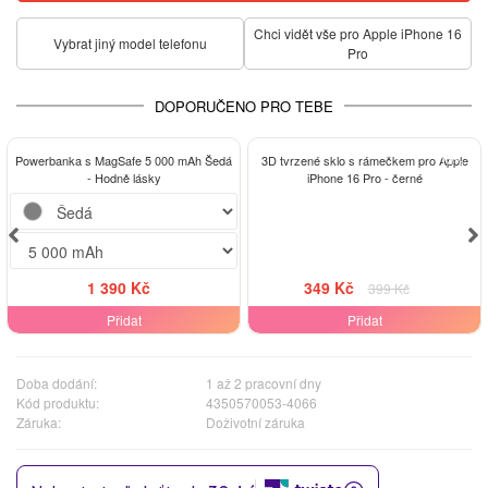
Chci vidět vše pro Apple iPhone 16
Vybrat jiný model telefonu
Pro
DOPORUČENO PRO TEBE
-13%
Powerbanka s MagSafe 5 000 mAh Šedá
3D tvrzené sklo s rámečkem pro Apple
- Hodně lásky
iPhone 16 Pro - černé
1 390 Kč
349 Kč
399 Kč
Přidat
Přidat
Doba dodání:
1 až 2 pracovní dny
Kód produktu:
4350570053-4066
Záruka:
Doživotní záruka