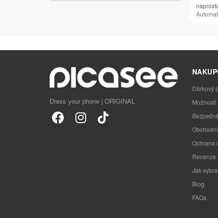
naprost
Automat
NAKUP
Dárkový 
Dress your phone | ORIGINAL
Možnosti
Bezpečné
Obchodní
Ochrana 
Recenze
Jak vybra
Blog
FAQs