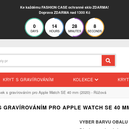
Ke každému FASHION CASE ochranné sklo ZDARMA!
Doprava ZDARMA nad 1300 Kč
0
14
28
8
DAYS
HOURS
MINUTES
SECONDS
KRYT S GRAVÍROVÁNÍM
KOLEKCE
KRY
ek s gravírováním pro Apple Watch SE 40 mm (2020) - Růžová
S GRAVÍROVÁNÍM PRO APPLE WATCH SE 40 MM 
VYBER BARVU OBALU P