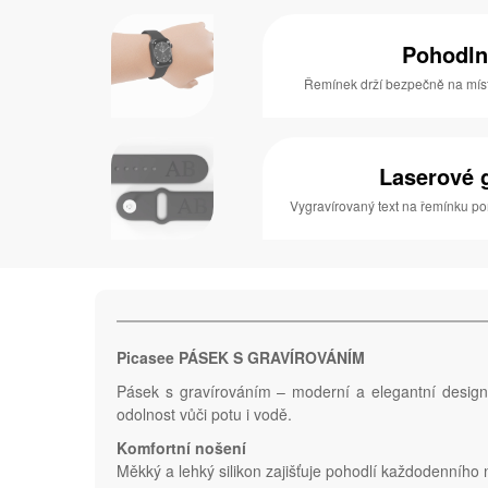
Pohodln
Řemínek drží bezpečně na místě
Laserové 
Vygravírovaný text na řemínku po
Picasee PÁSEK S GRAVÍROVÁNÍM
Pásek s gravírováním – moderní a elegantní design,
odolnost vůči potu i vodě.
Komfortní nošení
Měkký a lehký silikon zajišťuje pohodlí každodenního 