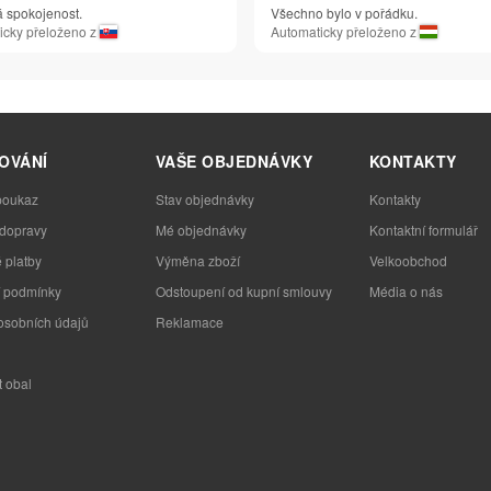
á spokojenost.
Všechno bylo v pořádku.
icky přeloženo z
Automaticky přeloženo z
OVÁNÍ
VAŠE OBJEDNÁVKY
KONTAKTY
poukaz
Stav objednávky
Kontakty
 dopravy
Mé objednávky
Kontaktní formulář
 platby
Výměna zboží
Velkoobchod
 podmínky
Odstoupení od kupní smlouvy
Média o nás
osobních údajů
Reklamace
t obal