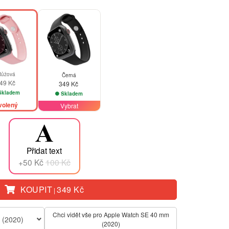
Růžová
Černá
49 Kč
349 Kč
kladem
Skladem
volený
Vybrat
Přidat text
+50 Kč
100 Kč
KOUPIT
349 Kč
|
Chci vidět vše pro Apple Watch SE 40 mm
 (2020)
(2020)