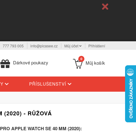
777 793 005
info@picasee.cz
Můj účet
Přihlášení
0
Dárkové poukazy
Můj košík
TY
PŘÍSLUŠENSTVÍ
(2020) - RŮŽOVÁ
RO APPLE WATCH SE 40 MM (2020):