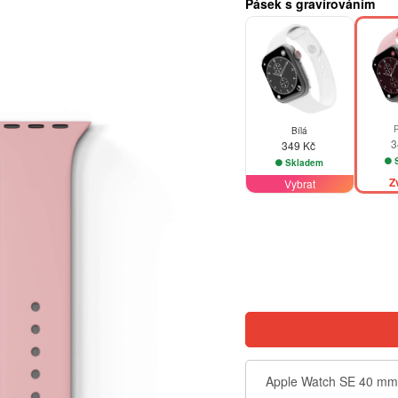
Pásek s gravírováním
Bílá
3
349 Kč
S
Skladem
Z
Vybrat
Apple Watch SE 40 mm