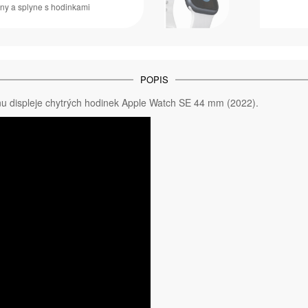
any a splyne s hodinkami
POPIS
u displeje chytrých hodinek Apple Watch SE 44 mm (2022).