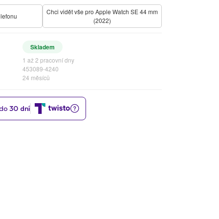
Chci vidět vše pro Apple Watch SE 44 mm
elefonu
(2022)
Skladem
1 až 2 pracovní dny
453089-4240
24 měsíců