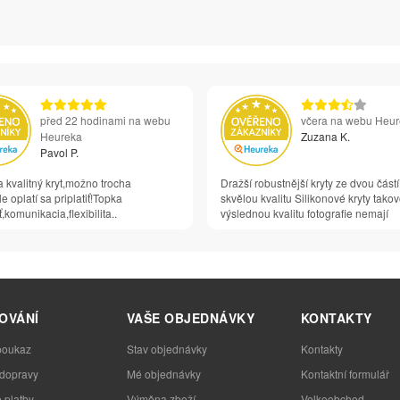
před 22 hodinami na webu
včera na webu Heu
Heureka
Zuzana K.
Pavol P.
 kvalitný kryt,možno trocha
Dražší robustnější kryty ze dvou částí
e oplatí sa priplatiť!Topka
skvělou kvalitu Silikonové kryty tako
,komunikacia,flexibilita..
výslednou kvalitu fotografie nemají
OVÁNÍ
VAŠE OBJEDNÁVKY
KONTAKTY
poukaz
Stav objednávky
Kontakty
 dopravy
Mé objednávky
Kontaktní formulář
 platby
Výměna zboží
Velkoobchod