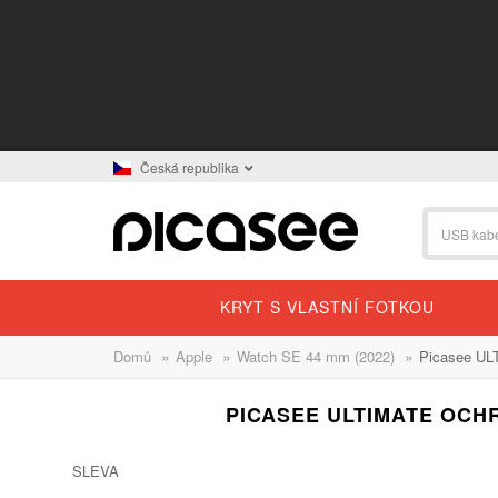
Česká republika
KRYT S VLASTNÍ FOTKOU
»
»
»
Domů
Apple
Watch SE 44 mm (2022)
Picasee ULT
PICASEE ULTIMATE OCH
SLEVA