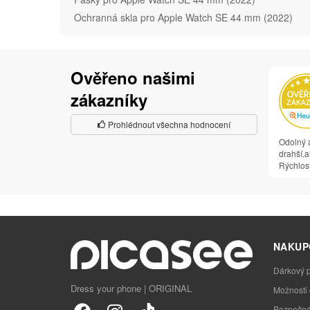
Ochranná skla pro Apple Watch SE 44 mm (2022)
Ověřeno našimi
zákazníky
Prohlédnout všechna hodnocení
Odolný a
drahší,al
Rýchlosť
NAKUP
Dárkový 
Dress your phone | ORIGINAL
Možnosti
Bezpečné