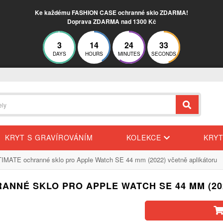
Ke každému FASHION CASE ochranné sklo ZDARMA!
Doprava ZDARMA nad 1300 Kč
3
14
24
32
DAYS
HOURS
MINUTES
SECONDS
KRYT S GRAVÍROVÁNÍM
KOLEKCE
KRY
IMATE ochranné sklo pro Apple Watch SE 44 mm (2022) včetně aplikátoru
RANNÉ SKLO PRO APPLE WATCH SE 44 MM (20