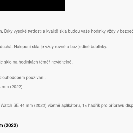
m.
Díky vysoké tvrdosti a kvalitě skla budou vaše hodinky vždy v bezpeč
oduchá. Nalepení skla je vždy rovné a bez jediné bublinky.
 sklo na hodinkách téměř neviditelné.
 dlouhodobém používání.
44 mm (2022)
atch SE 44 mm (2022) včetně aplikátoru, 1× hadřík pro přípravu disp
m (2022)