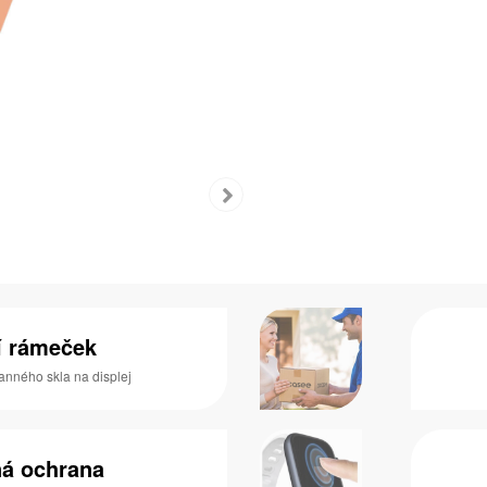
í rámeček
anného skla na displej
ná ochrana