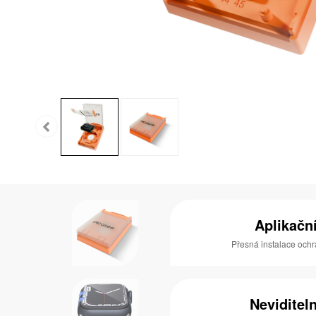
Aplikačn
Přesná instalace ochr
Neviditel