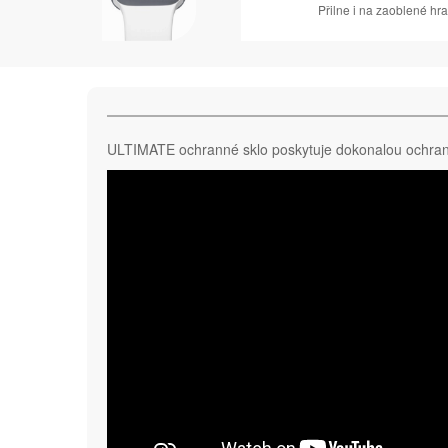
Přilne i na zaoblené hr
ULTIMATE ochranné sklo poskytuje dokonalou ochran