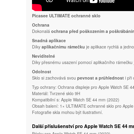
Picasee ULTIMATE ochranné sklo
Ochrana
Dokonalá
ochrana před poškozením a poškrábání
Snadná aplikace
Díky
aplikačnímu rámečku
je aplikace rychlá a jedn
Neviditelné
Díky přesnému usazení pomocí aplikačního rámečku je
Odolnost
Sklo si zachovává svou
pevnost a průhlednost
i při
Typ ochrany: Ochrana displeje pro Apple Watch SE 
Materiál: Tvrzené sklo 9H
Kompatibilní s: Apple Watch SE 44 mm (2022)
Obsah balení: 1× ULTIMATE ochranné sklo pro Apple W
Fotografie skla mohou být ilustrativní.
Další příslušenství pro Apple Watch SE 44 m
Pásky pro Apple Watch SE 44 mm (2022)