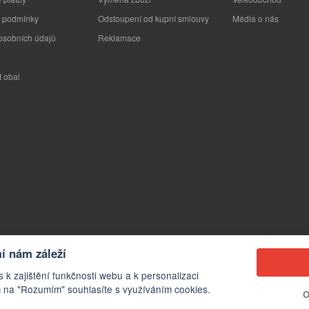
 podmínky
Odstoupení od kupní smlouvy
Média o nás
osobních údajů
Reklamace
t obal
 nám záleží
 k zajištění funkčnosti webu a k personalizaci
 na "Rozumím" souhlasíte s využíváním cookies.
O