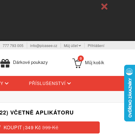
777 793 005
info@picasee.cz
Můj účet
Přihlášení
0
Dárkové poukazy
Můj košík
TY
PŘÍSLUŠENSTVÍ
22) VČETNĚ APLIKÁTORU
KOUPIT
349 Kč
399 Kč
|