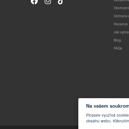
Obchodní
Ochrana 
Recenze
Jak vybra
Blog
FAQs
Na vašem soukromí
Picasee využívá cookies
obsahu webu. Kliknutím