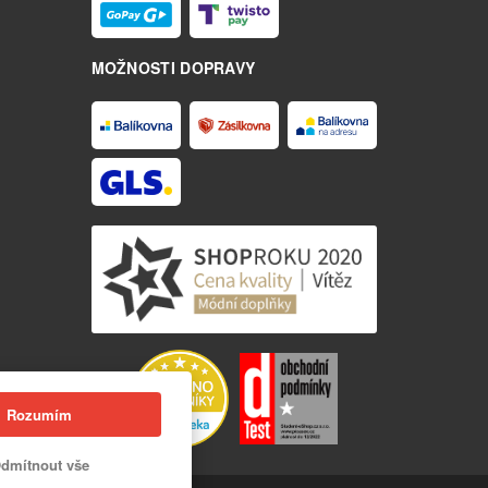
MOŽNOSTI DOPRAVY
Rozumím
dmítnout vše