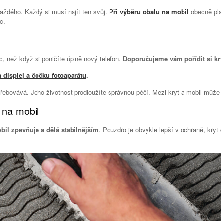
každého. Každý si musí najít ten svůj.
Při výběru obalu na mobil
obecně plat
c.
c, než když si poničíte úplně nový telefon.
Doporučujeme vám pořídit si kr
displej a čočku fotoaparátu
.
třebovává. Jeho životnost prodloužíte správnou péčí. Mezi kryt a mobil může
 na mobil
il zpevňuje a dělá stabilnějším
. Pouzdro je obvykle lepší v ochraně, kryt 