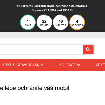
Ke každému FASHION CASE ochranné sklo ZDARMA!
Doprava ZDARMA nad 1300 Kč
1
22
46
2
DAYS
HOURS
MINUTES
SECONDS
KRYT S GRAVÍROVÁNÍM
KOLEKCE
KRY
ejlépe ochráníte váš mobil