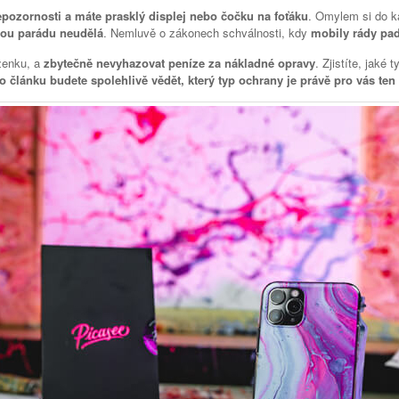
epozornosti a máte prasklý displej nebo čočku na foťáku
. Omylem si do k
nou parádu neudělá
. Nemluvě o zákonech schválnosti, kdy
mobily rády pad
ženku, a
zbytečně nevyhazovat peníze za nákladné opravy
. Zjistíte, jaké 
 článku budete spolehlivě vědět, který typ ochrany je právě pro vás ten 