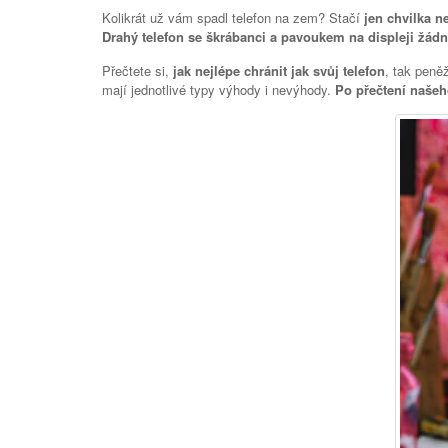
Kolikrát už vám spadl telefon na zem? Stačí
jen chvilka n
Drahý telefon se škrábanci a pavoukem na displeji žád
Přečtete si,
jak nejlépe chránit jak svůj telefon
, tak peně
mají jednotlivé typy výhody i nevýhody.
Po přečtení našeho