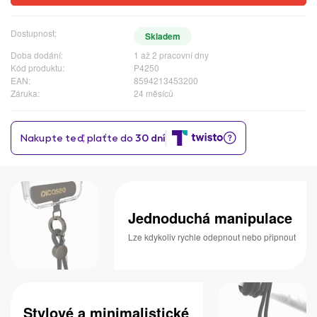
Dostupnost:
Skladem
Doba dodání:
1 až 2 pracovní dny
Kód produktu:
P4250
EAN:
8594213453200
Záruka:
24 měsíců
Jednoduchá manipulace
Lze kdykoliv rychle odepnout nebo připnout
Stylové a minimalistické