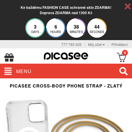
Ke každému FASHION CASE ochranné sklo ZDARMA!
Doprava ZDARMA nad 1300 Kč
3
6
38
43
DAYS
HOURS
MINUTES
SECONDS
777 793 005
Můj účet
Přihlášení
0
MENU
PICASEE CROSS-BODY PHONE STRAP - ZLATÝ