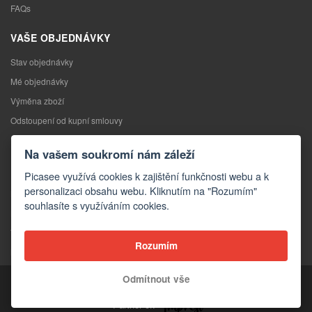
FAQs
VAŠE OBJEDNÁVKY
Stav objednávky
Mé objednávky
Výměna zboží
Odstoupení od kupní smlouvy
Reklamace
Na vašem soukromí nám záleží
KONTAKTY
Picasee využívá cookies k zajištění funkčnosti webu a k
personalizaci obsahu webu. Kliknutím na "Rozumím"
Kontakty
souhlasíte s využíváním cookies.
Kontaktní formulář
Velkoobchod
Rozumím
Média o nás
Odmítnout vše
Copyright © 2026 Picasee
Partner of: