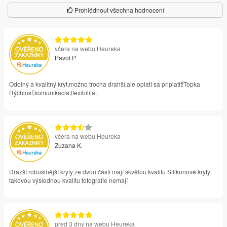
Prohlédnout všechna hodnocení
včera na webu Heureka
Pavol P.
Odolný a kvalitný kryt,možno trocha drahší,ale oplatí sa priplatiť!Topka
Rýchlosť,komunikacia,flexibilita..
včera na webu Heureka
Zuzana K.
Dražší robustnější kryty ze dvou částí mají skvělou kvalitu Silikonové kryty
takovou výslednou kvalitu fotografie nemají
před 3 dny na webu Heureka