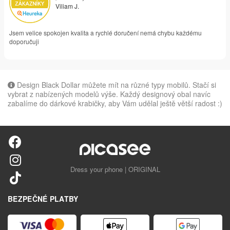
Viliam J.
Jsem velice spokojen kvalita a rychlé doručení nemá chybu každému
doporučuji
Design Black Dollar můžete mít na různé typy mobilů. Stačí si
vybrat z nabízených modelů výše. Každý designový obal navíc
zabalíme do dárkové krabičky, aby Vám udělal ještě větší radost :)
Dress your phone | ORIGINAL
BEZPEČNÉ PLATBY