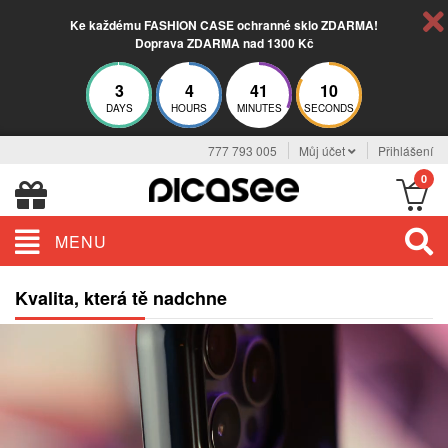
Ke každému FASHION CASE ochranné sklo ZDARMA!
Doprava ZDARMA nad 1300 Kč
3
4
41
9
DAYS
HOURS
MINUTES
SECONDS
777 793 005
Můj účet
Přihlášení
0
MENU
Kvalita, která tě nadchne