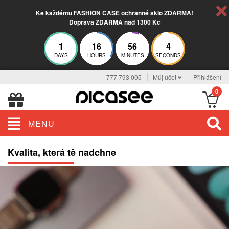
Ke každému FASHION CASE ochranné sklo ZDARMA!
Doprava ZDARMA nad 1300 Kč
1
16
56
4
DAYS
HOURS
MINUTES
SECONDS
777 793 005
Můj účet
Přihlášení
0
MENU
Kvalita, která tě nadchne