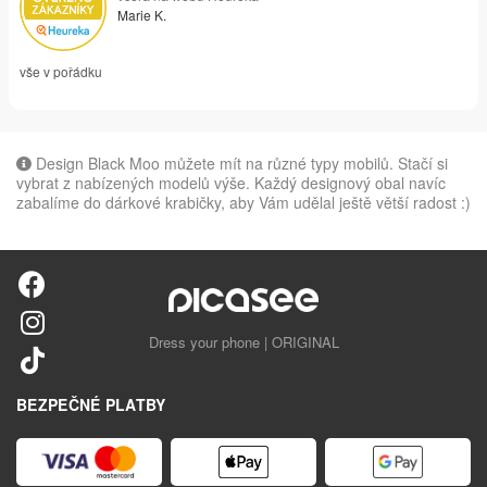
Marie K.
vše v pořádku
Design Black Moo můžete mít na různé typy mobilů. Stačí si
vybrat z nabízených modelů výše. Každý designový obal navíc
zabalíme do dárkové krabičky, aby Vám udělal ještě větší radost :)
Dress your phone | ORIGINAL
BEZPEČNÉ PLATBY