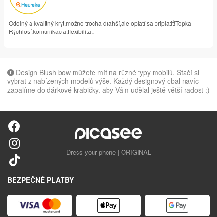
Odolný a kvalitný kryt,možno trocha drahší,ale oplatí sa priplatiť!Topka
Rýchlosť,komunikacia,flexibilita..
Design Blush bow můžete mít na různé typy mobilů. Stačí si
vybrat z nabízených modelů výše. Každý designový obal navíc
zabalíme do dárkové krabičky, aby Vám udělal ještě větší radost :)
Dress your phone | ORIGINAL
BEZPEČNÉ PLATBY