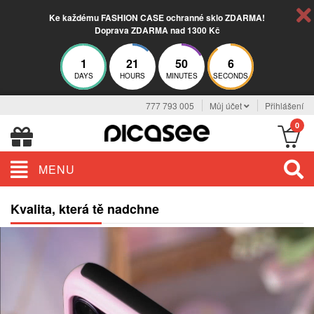
Ke každému FASHION CASE ochranné sklo ZDARMA!
Doprava ZDARMA nad 1300 Kč
1
21
50
6
DAYS
HOURS
MINUTES
SECONDS
777 793 005
Můj účet
Přihlášení
0
MENU
Kvalita, která tě nadchne