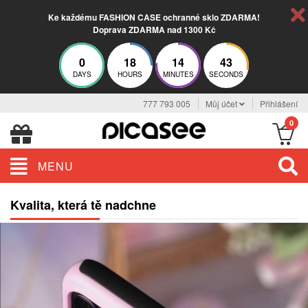
Ke každému FASHION CASE ochranné sklo ZDARMA!
Doprava ZDARMA nad 1300 Kč
0
18
14
42
DAYS
HOURS
MINUTES
SECONDS
777 793 005
Můj účet
Přihlášení
0
MENU
Kvalita, která tě nadchne