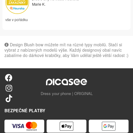
Marie K.
vše v pořádku
Design Blush bow můžete mít na různé typy mobilů. Stačí si
vybrat z nabízených modelů výše. Každý designový obal navíc
zabalíme do dárkové krabičky, aby Vám udělal ještě větší radost :)
Dress your phone | ORIGINAL
BEZPEČNÉ PLATBY