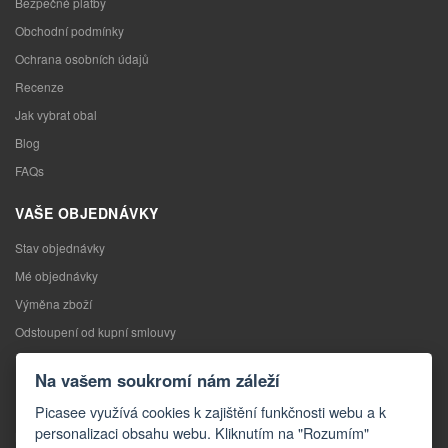
Bezpečné platby
Obchodní podmínky
Ochrana osobních údajů
Recenze
Jak vybrat obal
Blog
FAQs
VAŠE OBJEDNÁVKY
Stav objednávky
Mé objednávky
Výměna zboží
Odstoupení od kupní smlouvy
Reklamace
Na vašem soukromí nám záleží
KONTAKTY
Picasee využívá cookies k zajištění funkčnosti webu a k
personalizaci obsahu webu. Kliknutím na "Rozumím"
Kontakty