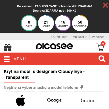
Ke každému FASHION CASE ochranné sklo ZDARMA!
Doprava ZDARMA nad 1300 Kč
0
21
16
49
DAYS
HOURS
MINUTES
SECONDS
777 793 005
Můj účet
Přihlášení
0
MENU
Kryt na mobil s designem Cloudy Eye -
Transparent
Nejdřív si vyber značku a model telefonu