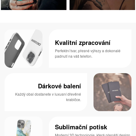
Kvalitní zpracování
Perfektní tvar, přesné výřezy a dokonalé
padnutí na váš telefon.
Dárkové balení
Každý obal dostanete v luxusní dřevěné
krabičce.
Sublimační potisk
Moderní 3D technologie, která přenáší design