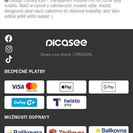
mobilů. Stačí si vybrat z nabízených modelů výše. Každý
designový obal navíc zabalíme do dárkové krabičky, aby Vám
udělal ještě větší radost :)
Dress your phone | ORIGINAL
BEZPEČNÉ PLATBY
MOŽNOSTI DOPRAVY