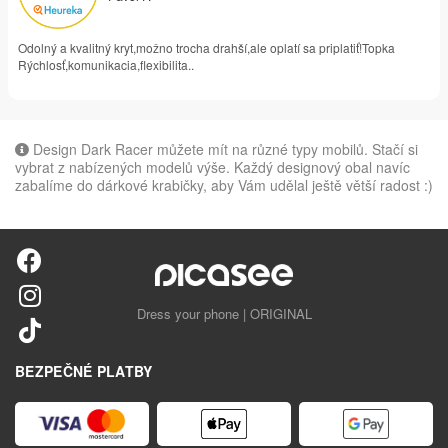
Odolný a kvalitný kryt,možno trocha drahší,ale oplatí sa priplatiť!Topka
Rýchlosť,komunikacia,flexibilita..
Design Dark Racer můžete mít na různé typy mobilů. Stačí si
vybrat z nabízených modelů výše. Každý designový obal navíc
zabalíme do dárkové krabičky, aby Vám udělal ještě větší radost :)
Dress your phone | ORIGINAL
BEZPEČNÉ PLATBY