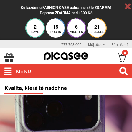
Ke každému FASHION CASE ochranné sklo ZDARMA!
Doprava ZDARMA nad 1300 Kč
2
15
6
20
DAYS
HOURS
MINUTES
SECONDS
777 793 005
Můj účet
Přihlášení
0
MENU
Kvalita, která tě nadchne