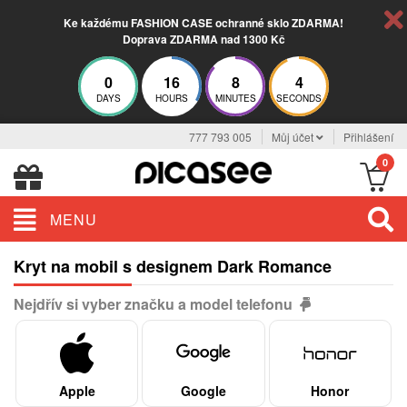
Ke každému FASHION CASE ochranné sklo ZDARMA!
Doprava ZDARMA nad 1300 Kč
0
16
8
3
DAYS
HOURS
MINUTES
SECONDS
777 793 005
Můj účet
Přihlášení
0
MENU
Kryt na mobil s designem Dark Romance
Nejdřív si vyber značku a model telefonu
Apple
Google
Honor