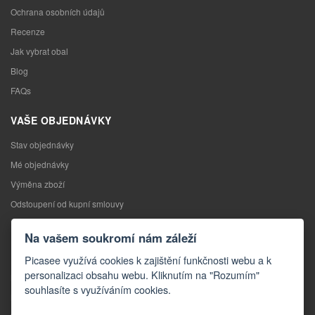
Ochrana osobních údajů
Recenze
Jak vybrat obal
Blog
FAQs
VAŠE OBJEDNÁVKY
Stav objednávky
Mé objednávky
Výměna zboží
Odstoupení od kupní smlouvy
Reklamace
Na vašem soukromí nám záleží
KONTAKTY
Picasee využívá cookies k zajištění funkčnosti webu a k
personalizaci obsahu webu. Kliknutím na "Rozumím"
Kontakty
souhlasíte s využíváním cookies.
Kontaktní formulář