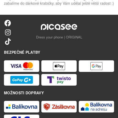
zabalíme do dárkové krabičky, aby Vám udělal ještě větší radost :)
Dress your phone | ORIGINAL
BEZPEČNÉ PLATBY
MOŽNOSTI DOPRAVY