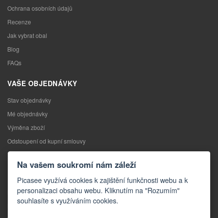
Ochrana osobních údajů
Recenze
Jak vybrat obal
Blog
FAQs
VAŠE OBJEDNÁVKY
Stav objednávky
Mé objednávky
Výměna zboží
Odstoupení od kupní smlouvy
Reklamace
Na vašem soukromí nám záleží
KONTAKTY
Picasee využívá cookies k zajištění funkčnosti webu a k
personalizaci obsahu webu. Kliknutím na "Rozumím"
Kontakty
souhlasíte s využíváním cookies.
Kontaktní formulář