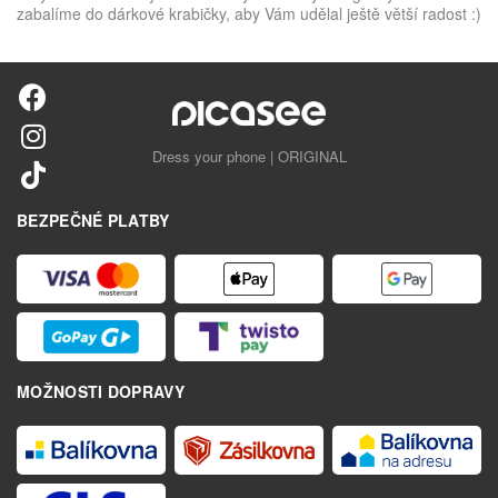
zabalíme do dárkové krabičky, aby Vám udělal ještě větší radost :)
Dress your phone | ORIGINAL
BEZPEČNÉ PLATBY
MOŽNOSTI DOPRAVY