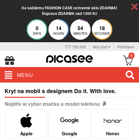
Ke každému FASHION CASE ochranné sklo ZDARMA!
Doprava ZDARMA nad 1300 Kč
0
14
54
17
DAYS
HOURS
MINUTES
SECONDS
777 793 005
Můj účet
Přihlášení
0
MENU
Kryt na mobil s designem Do it. With love.
Nejdřív si vyber značku a model telefonu
Apple
Google
Honor