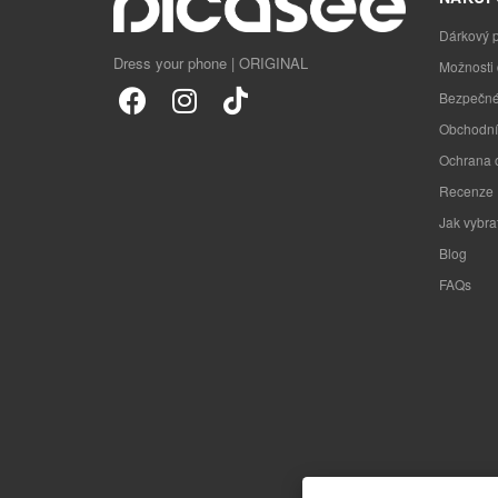
Dárkový 
Dress your phone | ORIGINAL
Možnosti
Bezpečné
Obchodní
Ochrana 
Recenze
Jak vybra
Blog
FAQs