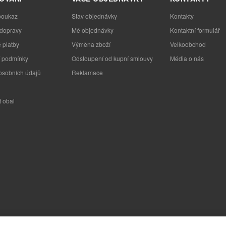
poukaz
Stav objednávky
Kontakty
 dopravy
Mé objednávky
Kontaktní formulář
 platby
Výměna zboží
Velkoobchod
 podmínky
Odstoupení od kupní smlouvy
Média o nás
osobních údajů
Reklamace
t obal