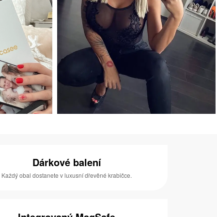
Dárkové balení
Každý obal dostanete v luxusní dřevěné krabičce.
Integrovaný MagSafe