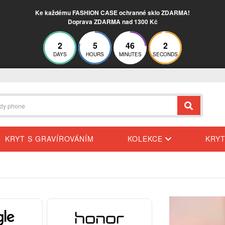
Ke každému FASHION CASE ochranné sklo ZDARMA!
Doprava ZDARMA nad 1300 Kč
2
5
46
1
DAYS
HOURS
MINUTES
SECONDS
KRYT S GRAVÍROVÁNÍM
KOLEKCE
KRY