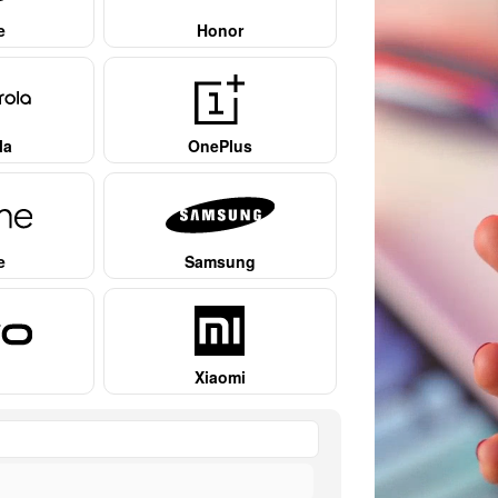
e
Honor
la
OnePlus
e
Samsung
Xiaomi