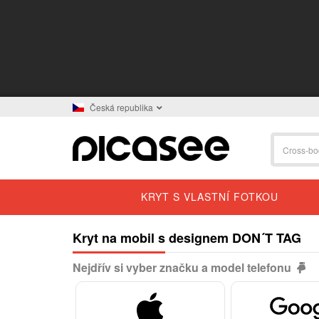
Česká republika
KRYT S VLASTNÍ FOTKOU
Kryt na mobil s designem DON´T TAG
Nejdřív si vyber značku a model telefonu