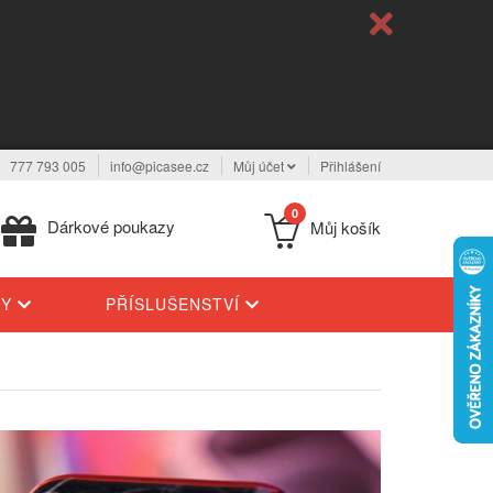
777 793 005
info@picasee.cz
Můj účet
Přihlášení
0
Dárkové poukazy
Můj košík
TY
PŘÍSLUŠENSTVÍ