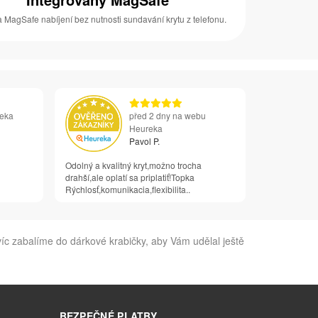
 MagSafe nabíjení bez nutnosti sundavání krytu z telefonu.
reka
před 2 dny na webu
Heureka
Pavol P.
Odolný a kvalitný kryt,možno trocha
drahší,ale oplatí sa priplatiť!Topka
Rýchlosť,komunikacia,flexibilita..
c zabalíme do dárkové krabičky, aby Vám udělal ještě
BEZPEČNÉ PLATBY