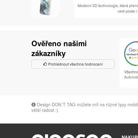
Moderní 3D technologie, která přen
celé ploše i
Ověřeno našimi
zákazníky
Prohlédnout všechna hodnocení
Všechno
Automat
Design DON´T TAG můžete mít na různé typy mobilů.
větší radost :)
NAKUP