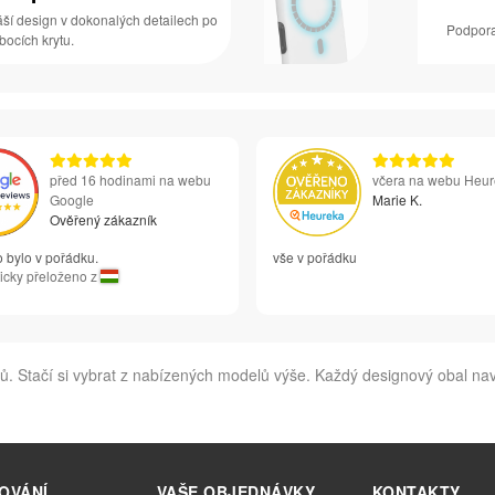
áší design v dokonalých detailech po
Podpora
 bocích krytu.
před 16 hodinami na webu
včera na webu Heu
Google
Marie K.
Ověřený zákazník
 bylo v pořádku.
vše v pořádku
icky přeloženo z
 Stačí si vybrat z nabízených modelů výše. Každý designový obal naví
OVÁNÍ
VAŠE OBJEDNÁVKY
KONTAKTY