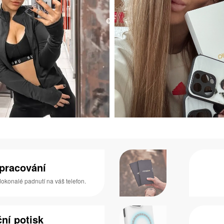
zpracování
 dokonalé padnutí na váš telefon.
ní potisk