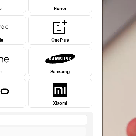
e
Honor
la
OnePlus
e
Samsung
Xiaomi