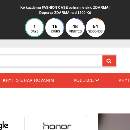
Ke každému FASHION CASE ochranné sklo ZDARMA!
Doprava ZDARMA nad 1300 Kč
1
16
48
53
DAYS
HOURS
MINUTES
SECONDS
KRYT S GRAVÍROVÁNÍM
KOLEKCE
KRY