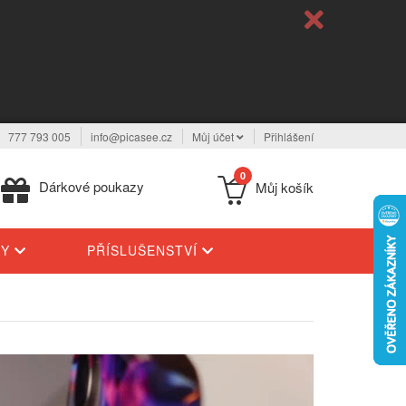
777 793 005
info@picasee.cz
Můj účet
Přihlášení
0
Dárkové poukazy
Můj košík
TY
PŘÍSLUŠENSTVÍ