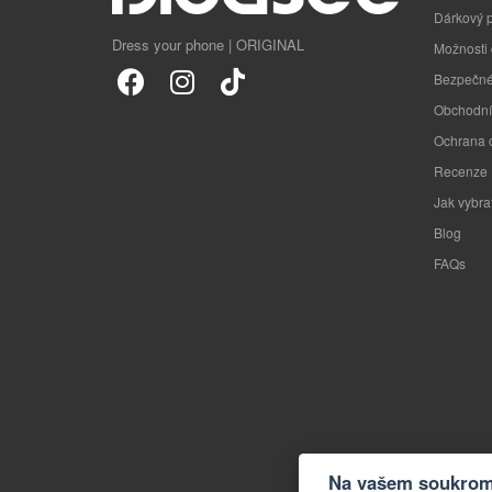
Dárkový 
Dress your phone | ORIGINAL
Možnosti
Bezpečné
Obchodní
Ochrana 
Recenze
Jak vybra
Blog
FAQs
Na vašem soukromí