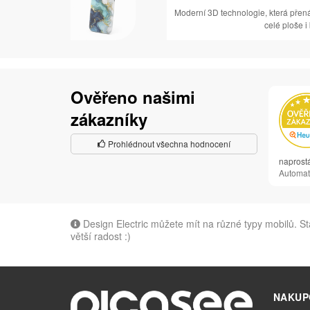
Moderní 3D technologie, která přen
celé ploše i
Ověřeno našimi
zákazníky
Prohlédnout všechna hodnocení
naprost
Automat
Design Electric můžete mít na různé typy mobilů. St
větší radost :)
NAKUP