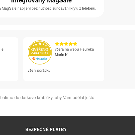
 MagSafe nabíjení bez nutnosti sundavání krytu z telefonu.
le
včera na webu Heureka
Marie K.
vše v pořádku
abalíme do dárkové krabičky, aby Vám udělal ještě
BEZPEČNÉ PLATBY