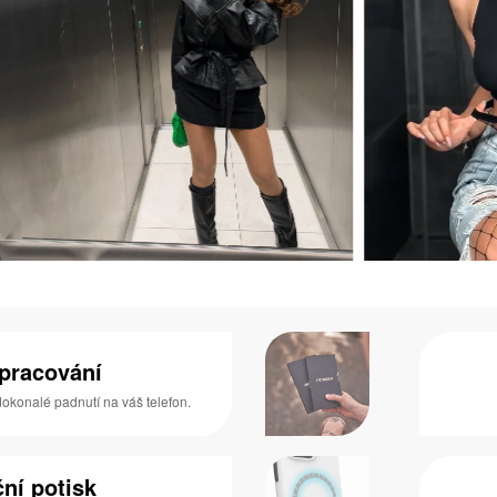
zpracování
 dokonalé padnutí na váš telefon.
ní potisk