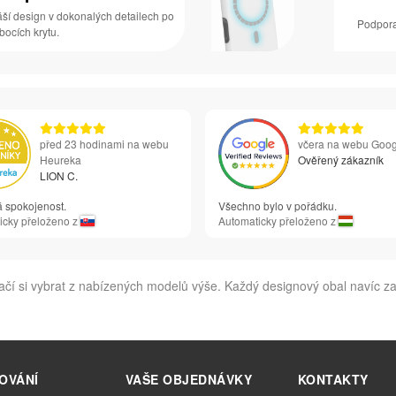
áší design v dokonalých detailech po
Podpora
 bocích krytu.
před 23 hodinami na webu
včera na webu Goog
Heureka
Ověřený zákazník
LION C.
á spokojenost.
Všechno bylo v pořádku.
icky přeloženo z
Automaticky přeloženo z
ačí si vybrat z nabízených modelů výše. Každý designový obal navíc z
OVÁNÍ
VAŠE OBJEDNÁVKY
KONTAKTY