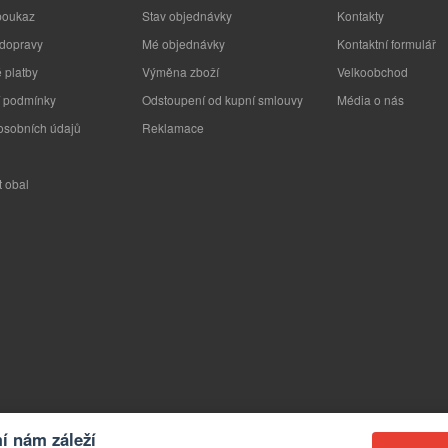
poukaz
Stav objednávky
Kontakty
 dopravy
Mé objednávky
Kontaktní formulář
 platby
Výměna zboží
Velkoobchod
 podmínky
Odstoupení od kupní smlouvy
Média o nás
osobních údajů
Reklamace
t obal
 nám záleží