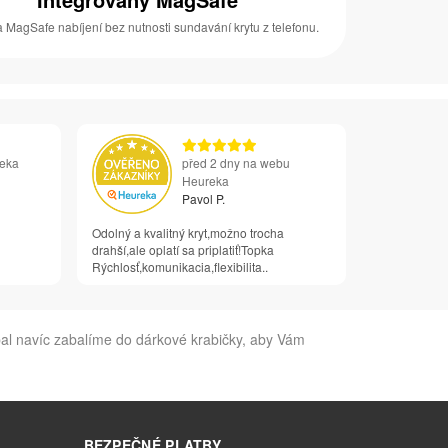
 MagSafe nabíjení bez nutnosti sundavání krytu z telefonu.
reka
před 2 dny na webu
Heureka
Pavol P.
Odolný a kvalitný kryt,možno trocha
drahší,ale oplatí sa priplatiť!Topka
Rýchlosť,komunikacia,flexibilita..
al navíc zabalíme do dárkové krabičky, aby Vám
BEZPEČNÉ PLATBY