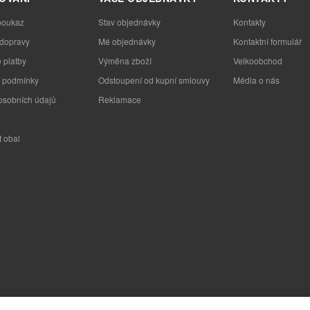
poukaz
Stav objednávky
Kontakty
 dopravy
Mé objednávky
Kontaktní formulář
 platby
Výměna zboží
Velkoobchod
 podmínky
Odstoupení od kupní smlouvy
Média o nás
osobních údajů
Reklamace
t obal