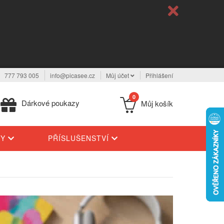
777 793 005
info@picasee.cz
Můj účet
Přihlášení
0
Dárkové poukazy
Můj košík
TY
PŘÍSLUŠENSTVÍ