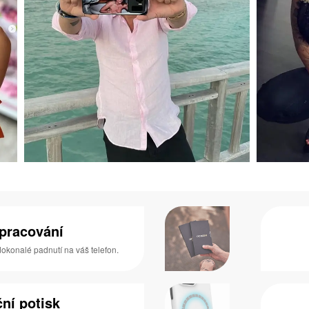
zpracování
 dokonalé padnutí na váš telefon.
ní potisk