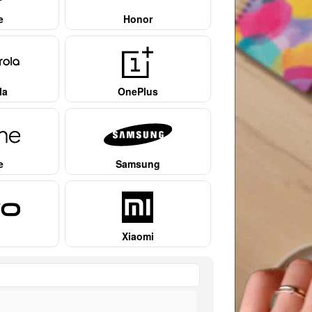
e
Honor
la
OnePlus
e
Samsung
Xiaomi