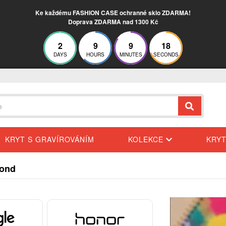
Ke každému FASHION CASE ochranné sklo ZDARMA!
Doprava ZDARMA nad 1300 Kč
2
9
9
17
DAYS
HOURS
MINUTES
SECONDS
KRYT S GRAVÍROVÁNÍM
KOLEKCE
KRY
mond