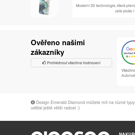
Moderní 3D technologie, která přen
celé ploše i
Ověřeno našimi
zákazníky
Prohlédnout všechna hodnocení
Všechno
Automat
Design Emerald Diamond můžete mít na různé typy m
udělal ještě větší radost :)
NAKUP