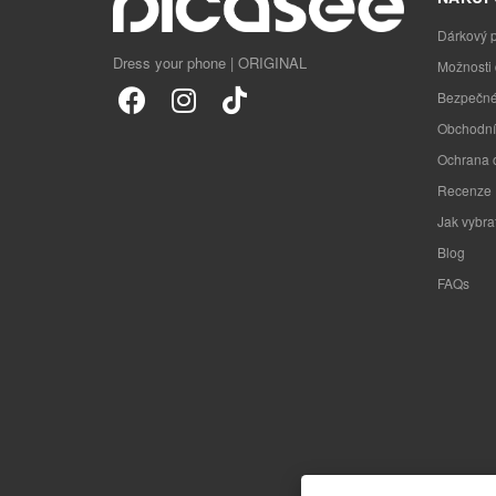
Dárkový 
Dress your phone | ORIGINAL
Možnosti
Bezpečné
Obchodní
Ochrana 
Recenze
Jak vybra
Blog
FAQs