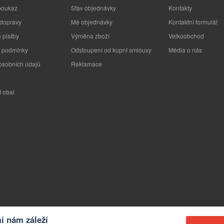
poukaz
Stav objednávky
Kontakty
 dopravy
Mé objednávky
Kontaktní formulář
 platby
Výměna zboží
Velkoobchod
 podmínky
Odstoupení od kupní smlouvy
Média o nás
osobních údajů
Reklamace
t obal
 nám záleží