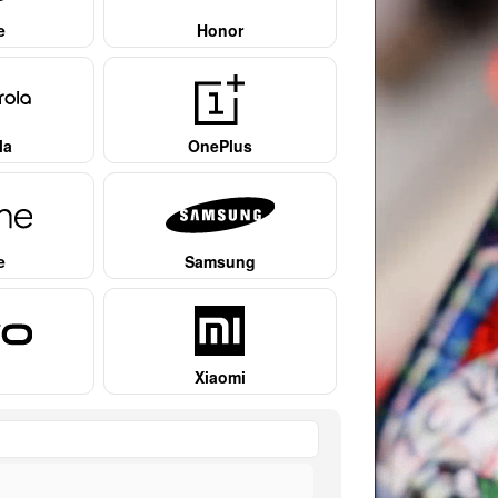
e
Honor
la
OnePlus
e
Samsung
Xiaomi