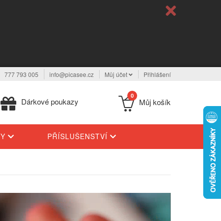
777 793 005
info@picasee.cz
Můj účet
Přihlášení
0
Dárkové poukazy
Můj košík
TY
PŘÍSLUŠENSTVÍ