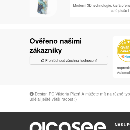
Moderní 3D technologie, která přen
celé ploše i
Ověřeno našimi
zákazníky
Prohlédnout všechna hodnocení
naprost
Automat
Design FC Viktoria Plzeň A můžete mít na různé typ
udělal ještě větší radost :)
NAKUP