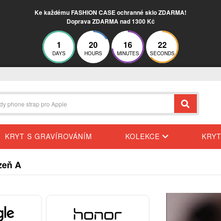
Ke každému FASHION CASE ochranné sklo ZDARMA!
Doprava ZDARMA nad 1300 Kč
1
20
16
21
DAYS
HOURS
MINUTES
SECONDS
KRYT S GRAVÍROVÁNÍM
KOLEKCE
KRY
zeň A