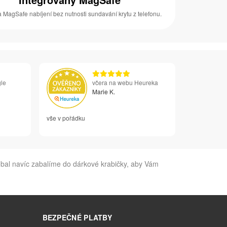
 MagSafe nabíjení bez nutnosti sundavání krytu z telefonu.
le
včera na webu Heureka
Marie K.
vše v pořádku
obal navíc zabalíme do dárkové krabičky, aby Vám
BEZPEČNÉ PLATBY