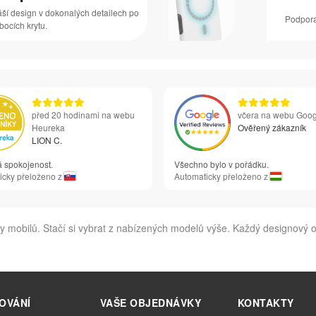
áší design v dokonalých detailech po
Podpora
 bocích krytu.
před 20 hodinami na webu
včera na webu Goog
Heureka
Ověřený zákazník
LION C.
á spokojenost.
Všechno bylo v pořádku.
icky přeloženo z
Automaticky přeloženo z
y mobilů. Stačí si vybrat z nabízených modelů výše. Každý designový 
OVÁNÍ
VAŠE OBJEDNÁVKY
KONTAKTY