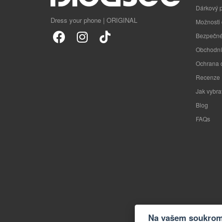
Dárkový 
Dress your phone | ORIGINAL
Možnosti
Bezpečné
Obchodní
Ochrana 
Recenze
Jak vybra
Blog
FAQs
Na vašem soukromí