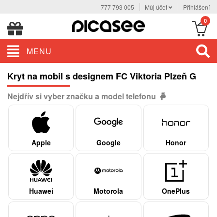
777 793 005
Můj účet
Přihlášení
0
MENU
Kryt na mobil s designem FC Viktoria Plzeň G
Nejdřív si vyber značku a model telefonu
Apple
Google
Honor
Huawei
Motorola
OnePlus