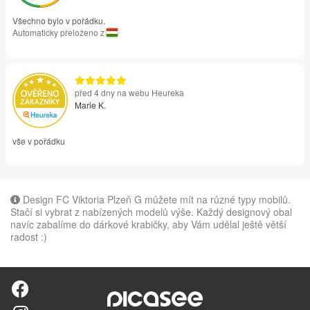
Všechno bylo v pořádku.
Automaticky přeloženo z
před 4 dny na webu Heureka
Marie K.
vše v pořádku
Design FC Viktoria Plzeň G můžete mít na různé typy mobilů.
Stačí si vybrat z nabízených modelů výše. Každý designový obal
navíc zabalíme do dárkové krabičky, aby Vám udělal ještě větší
radost :)