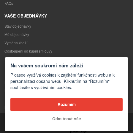
FAQs
VAŠE OBJEDNÁVKY
Stav objednávky
Mé objednávky
Výměna zboží
Odstoupení od kupní smlouvy
Reklamace
Na vašem soukromí nám záleží
KONTAKTY
Picasee využívá cookies k zajištění funkčnosti webu a k
personalizaci obsahu webu. Kliknutím na "Rozumím"
Kontakty
souhlasíte s využíváním cookies.
Kontaktní formulář
Velkoobchod
Rozumím
Média o nás
Odmítnout vše
Copyright © 2026 Picasee
Partner of: