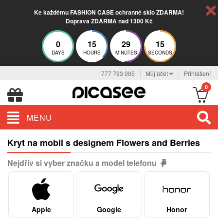
Ke každému FASHION CASE ochranné sklo ZDARMA!
Doprava ZDARMA nad 1300 Kč
0
15
29
15
DAYS
HOURS
MINUTES
SECONDS
777 793 005
Můj účet
Přihlášení
0
MENU
Kryt na mobil s designem Flowers and Berries
Nejdřív si vyber značku a model telefonu
Apple
Google
Honor