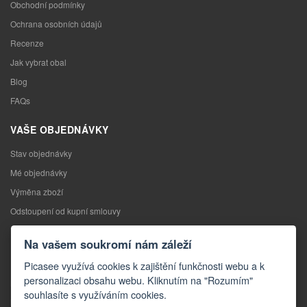
Obchodní podmínky
Ochrana osobních údajů
Recenze
Jak vybrat obal
Blog
FAQs
VAŠE OBJEDNÁVKY
Stav objednávky
Mé objednávky
Výměna zboží
Odstoupení od kupní smlouvy
Reklamace
Na vašem soukromí nám záleží
KONTAKTY
Picasee využívá cookies k zajištění funkčnosti webu a k
personalizaci obsahu webu. Kliknutím na "Rozumím"
Kontakty
souhlasíte s využíváním cookies.
Kontaktní formulář