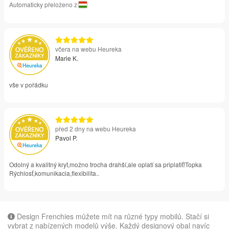
Automaticky přeloženo z
včera na webu Heureka
Marie K.
vše v pořádku
před 2 dny na webu Heureka
Pavol P.
Odolný a kvalitný kryt,možno trocha drahší,ale oplatí sa priplatiť!Topka
Rýchlosť,komunikacia,flexibilita..
Design Frenchies můžete mít na různé typy mobilů. Stačí si
vybrat z nabízených modelů výše. Každý designový obal navíc