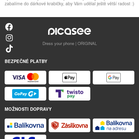
zabalíme do dárkové krabičky, aby Vám udělal ještě větší radost :)
Dress your phone | ORIGINAL
BEZPEČNÉ PLATBY
MOŽNOSTI DOPRAVY