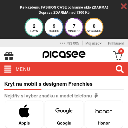
Ke každému FASHION CASE ochranné sklo ZDARMA!
Doprava ZDARMA nad 1300 Kč
2
9
7
0
DAYS
HOURS
MINUTES
SECONDS
777 793 005
Můj účet
Přihlášení
0
MENU
Kryt na mobil s designem Frenchies
Nejdřív si vyber značku a model telefonu
Apple
Google
Honor