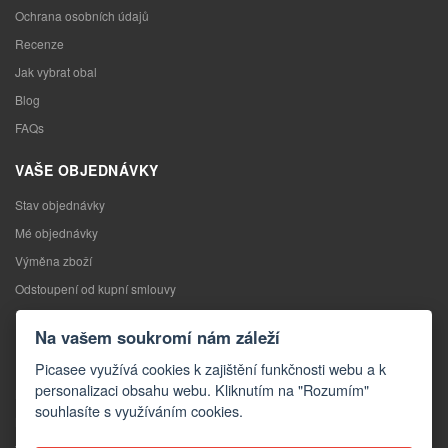
Ochrana osobních údajů
Recenze
Jak vybrat obal
Blog
FAQs
VAŠE OBJEDNÁVKY
Stav objednávky
Mé objednávky
Výměna zboží
Odstoupení od kupní smlouvy
Reklamace
Na vašem soukromí nám záleží
KONTAKTY
Picasee využívá cookies k zajištění funkčnosti webu a k
personalizaci obsahu webu. Kliknutím na "Rozumím"
Kontakty
souhlasíte s využíváním cookies.
Kontaktní formulář