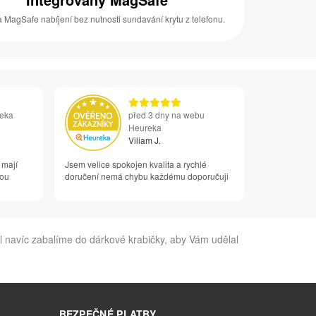
 MagSafe nabíjení bez nutnosti sundavání krytu z telefonu.
reka
před 3 dny na webu
Heureka
Viliam J.
 mají
Jsem velice spokojen kvalita a rychlé
vou
doručení nemá chybu každému doporučuji
al navíc zabalíme do dárkové krabičky, aby Vám udělal
BEZPEČNÉ PLATBY