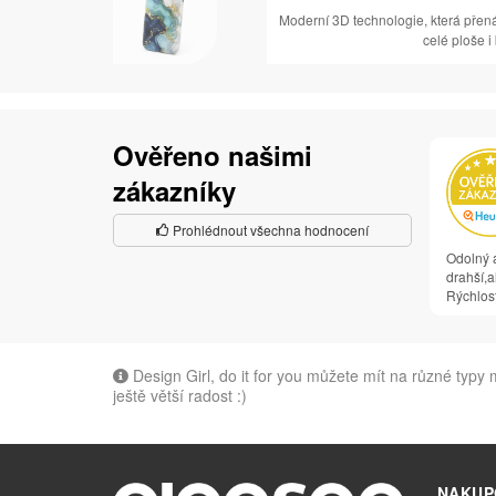
Moderní 3D technologie, která přen
celé ploše i
Ověřeno našimi
zákazníky
Prohlédnout všechna hodnocení
Odolný a
drahší,al
Rýchlosť
Design Girl, do it for you můžete mít na různé typy
ještě větší radost :)
NAKUP