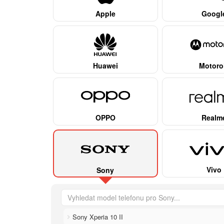
Apple
Googl
Huawei
Motoro
OPPO
Realm
Vivo
Sony
Sony Xperia 10 II