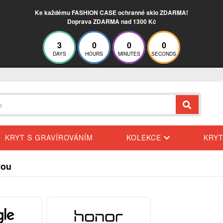
Ke každému FASHION CASE ochranné sklo ZDARMA!
Doprava ZDARMA nad 1300 Kč
2
23
59
59
DAYS
HOURS
MINUTES
SECONDS
KRYT S GRAVÍROVÁNÍM
KOLEKCE
KRY
you