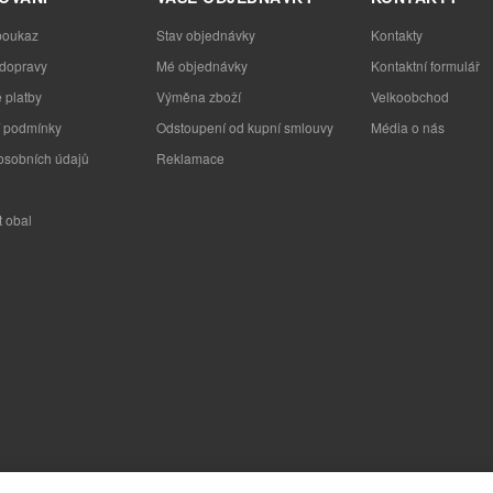
poukaz
Stav objednávky
Kontakty
 dopravy
Mé objednávky
Kontaktní formulář
 platby
Výměna zboží
Velkoobchod
 podmínky
Odstoupení od kupní smlouvy
Média o nás
osobních údajů
Reklamace
t obal