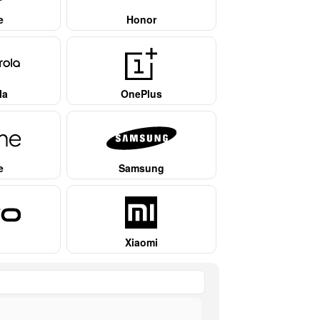
e
Honor
la
OnePlus
e
Samsung
Xiaomi