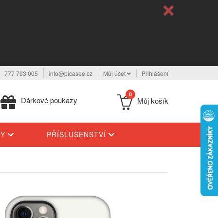
777 793 005
info@picasee.cz
Můj účet
Přihlášení
0
Dárkové poukazy
Můj košík
TY
PŘÍSLUŠENSTVÍ