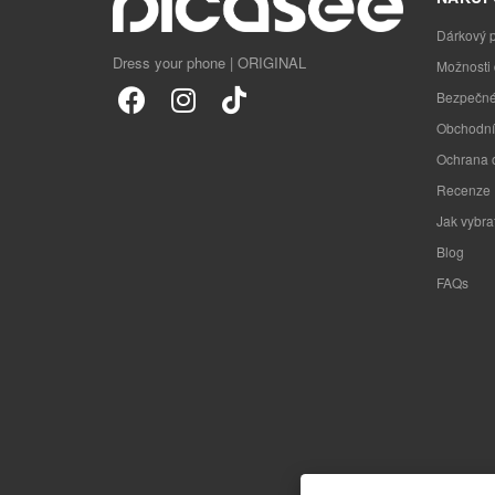
Dárkový 
Dress your phone | ORIGINAL
Možnosti
Bezpečné
Obchodní
Ochrana 
Recenze
Jak vybra
Blog
FAQs