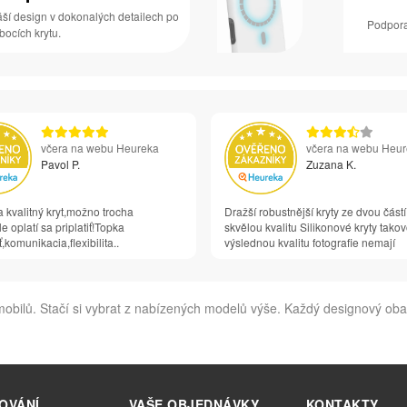
áší design v dokonalých detailech po
Podpora
 bocích krytu.
včera na webu Heureka
včera na webu Heu
Pavol P.
Zuzana K.
 kvalitný kryt,možno trocha
Dražší robustnější kryty ze dvou částí
e oplatí sa priplatiť!Topka
skvělou kvalitu Silikonové kryty tako
,komunikacia,flexibilita..
výslednou kvalitu fotografie nemají
 mobilů. Stačí si vybrat z nabízených modelů výše. Každý designový ob
OVÁNÍ
VAŠE OBJEDNÁVKY
KONTAKTY