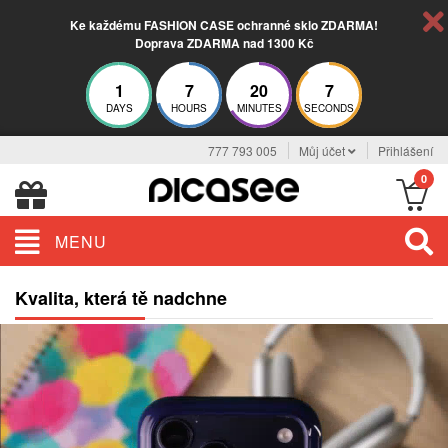
Ke každému FASHION CASE ochranné sklo ZDARMA!
Doprava ZDARMA nad 1300 Kč
1
7
20
7
DAYS
HOURS
MINUTES
SECONDS
777 793 005
Můj účet
Přihlášení
0
MENU
Kvalita, která tě nadchne