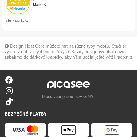
Marie K.
vše v pořádku
Design Heat Core můžete mít na různé typy mobilů. Stačí si
vybrat z nabízených modelů výše. Každý designový obal navíc
zabalíme do dárkové krabičky, aby Vám udělal ještě větší radost :)
Dress your phone | ORIGINAL
BEZPEČNÉ PLATBY