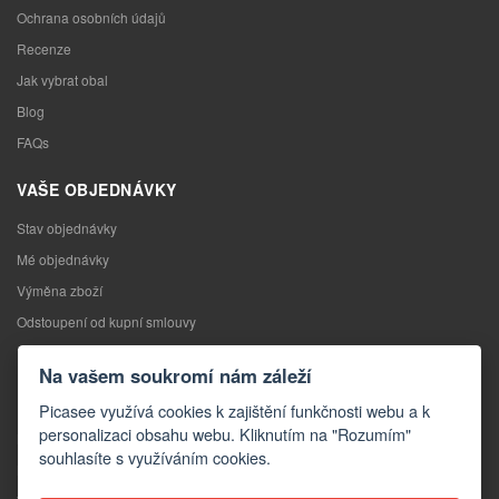
Ochrana osobních údajů
Recenze
Jak vybrat obal
Blog
FAQs
VAŠE OBJEDNÁVKY
Stav objednávky
Mé objednávky
Výměna zboží
Odstoupení od kupní smlouvy
Reklamace
Na vašem soukromí nám záleží
KONTAKTY
Picasee využívá cookies k zajištění funkčnosti webu a k
personalizaci obsahu webu. Kliknutím na "Rozumím"
Kontakty
souhlasíte s využíváním cookies.
Kontaktní formulář