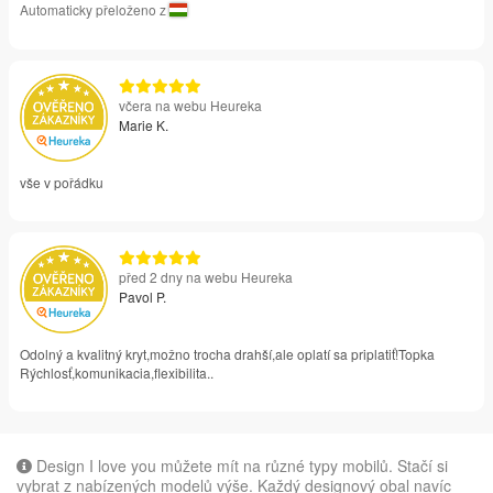
Automaticky přeloženo z
včera na webu Heureka
Marie K.
vše v pořádku
před 2 dny na webu Heureka
Pavol P.
Odolný a kvalitný kryt,možno trocha drahší,ale oplatí sa priplatiť!Topka
Rýchlosť,komunikacia,flexibilita..
Design I love you můžete mít na různé typy mobilů. Stačí si
vybrat z nabízených modelů výše. Každý designový obal navíc