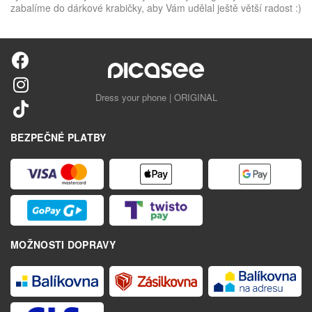
zabalíme do dárkové krabičky, aby Vám udělal ještě větší radost :)
Dress your phone | ORIGINAL
BEZPEČNÉ PLATBY
MOŽNOSTI DOPRAVY