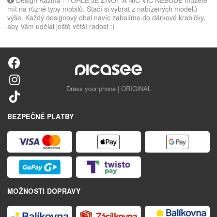
mít na různé typy mobilů. Stačí si vybrat z nabízených modelů
výše. Každý designový obal navíc zabalíme do dárkové krabičky,
aby Vám udělal ještě větší radost :)
Dress your phone | ORIGINAL
BEZPEČNÉ PLATBY
MOŽNOSTI DOPRAVY