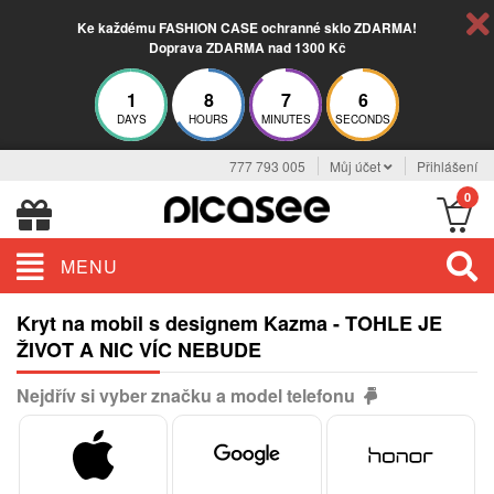
Ke každému FASHION CASE ochranné sklo ZDARMA!
Doprava ZDARMA nad 1300 Kč
1
8
7
5
DAYS
HOURS
MINUTES
SECONDS
777 793 005
Můj účet
Přihlášení
0
MENU
Kryt na mobil s designem Kazma - TOHLE JE
ŽIVOT A NIC VÍC NEBUDE
Nejdřív si vyber značku a model telefonu