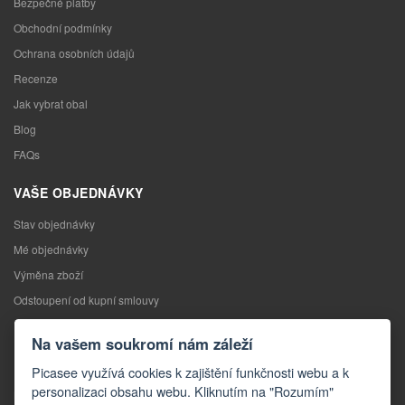
Bezpečné platby
Obchodní podmínky
Ochrana osobních údajů
Recenze
Jak vybrat obal
Blog
FAQs
VAŠE OBJEDNÁVKY
Stav objednávky
Mé objednávky
Výměna zboží
Odstoupení od kupní smlouvy
Reklamace
Na vašem soukromí nám záleží
KONTAKTY
Picasee využívá cookies k zajištění funkčnosti webu a k
personalizaci obsahu webu. Kliknutím na "Rozumím"
Kontakty