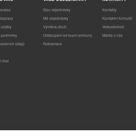
poukaz
Stav objednávky
Kontakty
 dopravy
Mé objednávky
Kontaktní formulář
 platby
Výměna zboží
Velkoobchod
 podmínky
Odstoupení od kupní smlouvy
Média o nás
osobních údajů
Reklamace
t obal