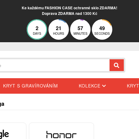
Ke každému FASHION CASE ochranné sklo ZDARMA!
Doprava ZDARMA nad 1300 Kč
2
21
57
48
DAYS
HOURS
MINUTES
SECONDS
KRYT S GRAVÍROVÁNÍM
KOLEKCE
KRY
ga