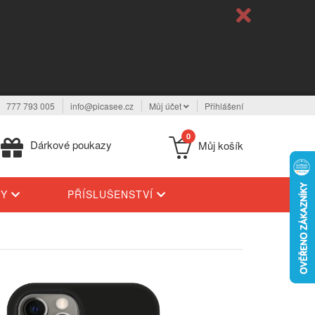
777 793 005
info@picasee.cz
Můj účet
Přihlášení
0
Dárkové poukazy
Můj košík
TY
PŘÍSLUŠENSTVÍ