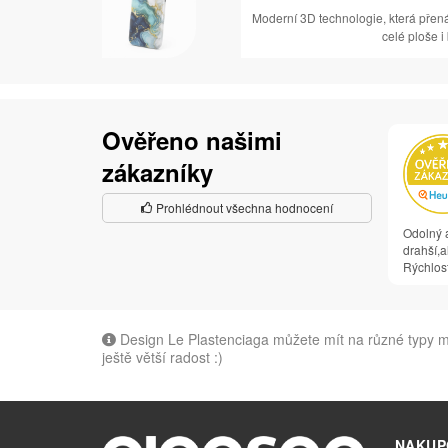
Moderní 3D technologie, která přen
celé ploše i
Ověřeno našimi
zákazníky
Prohlédnout všechna hodnocení
Odolný a
drahší,al
Rýchlosť
Design Le Plastenciaga můžete mít na různé typy mo
ještě větší radost :)
NAKUP