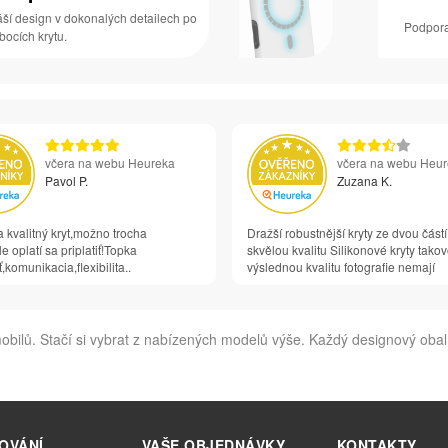
áší design v dokonalých detailech po
Podpora
 bocích krytu.
včera na webu Heureka
včera na webu Heu
Pavol P.
Zuzana K.
 kvalitný kryt,možno trocha
Dražší robustnější kryty ze dvou částí
e oplatí sa priplatiť!Topka
skvělou kvalitu Silikonové kryty tako
,komunikacia,flexibilita..
výslednou kvalitu fotografie nemají
bilů. Stačí si vybrat z nabízených modelů výše. Každý designový obal
OVÁNÍ
VAŠE OBJEDNÁVKY
KONTAKTY