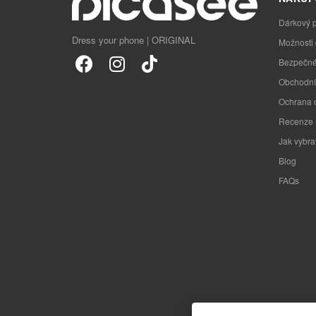
Dárkový 
Dress your phone | ORIGINAL
Možnosti
Bezpečné
Obchodní
Ochrana 
Recenze
Jak vybra
Blog
FAQs