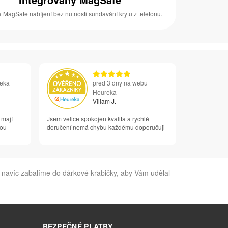
 MagSafe nabíjení bez nutnosti sundavání krytu z telefonu.
reka
před 3 dny na webu
Heureka
Viliam J.
 mají
Jsem velice spokojen kvalita a rychlé
vou
doručení nemá chybu každému doporučuji
 navíc zabalíme do dárkové krabičky, aby Vám udělal
BEZPEČNÉ PLATBY