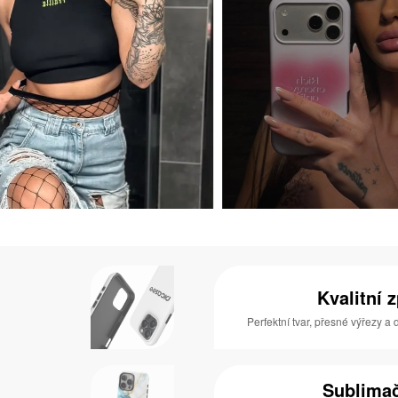
Kvalitní 
Perfektní tvar, přesné výřezy a
Sublimač