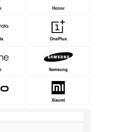
e
Honor
la
OnePlus
e
Samsung
Xiaomi