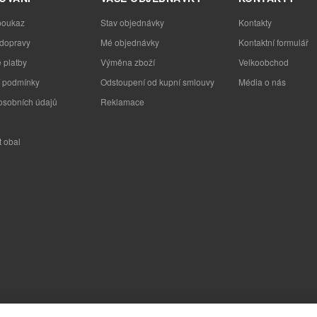
poukaz
Stav objednávky
Kontakty
 dopravy
Mé objednávky
Kontaktní formulář
 platby
Výměna zboží
Velkoobchod
 podmínky
Odstoupení od kupní smlouvy
Média o nás
osobních údajů
Reklamace
t obal