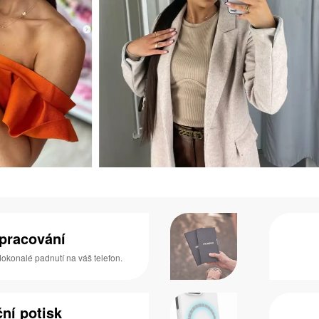
zpracování
 dokonalé padnutí na váš telefon.
ní potisk