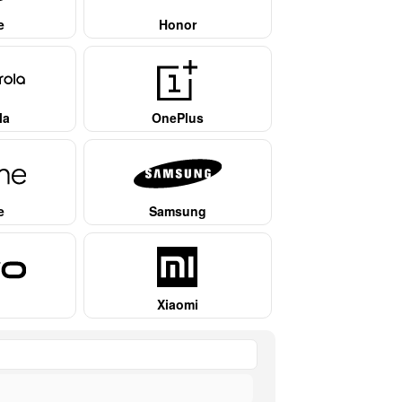
e
Honor
la
OnePlus
e
Samsung
Xiaomi