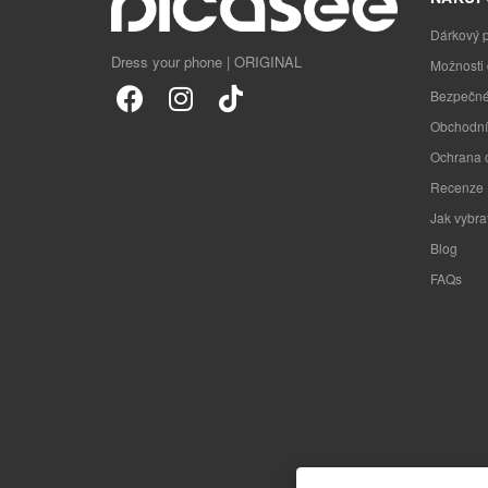
Dárkový 
Dress your phone | ORIGINAL
Možnosti
Bezpečné
Obchodní
Ochrana 
Recenze
Jak vybra
Blog
FAQs