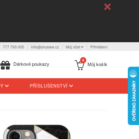
777 793 005
info@picasee.cz
Můj účet
Přihlášení
0
Dárkové poukazy
Můj košík
TY
PŘÍSLUŠENSTVÍ