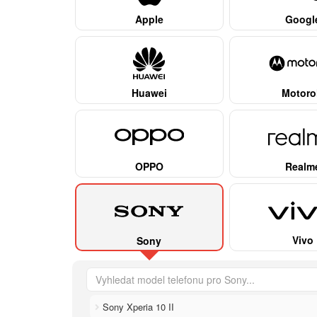
Apple
Googl
Huawei
Motoro
OPPO
Realm
Vivo
Sony
Sony Xperia 10 II