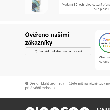
Moderní 3D technologie, která přen
celé ploše i
Ověřeno našimi
zákazníky
Prohlédnout všechna hodnocení
Všechno
Automat
Design Light geometry můžete mít na různé typy mob
ještě větší radost :)
NAKUP