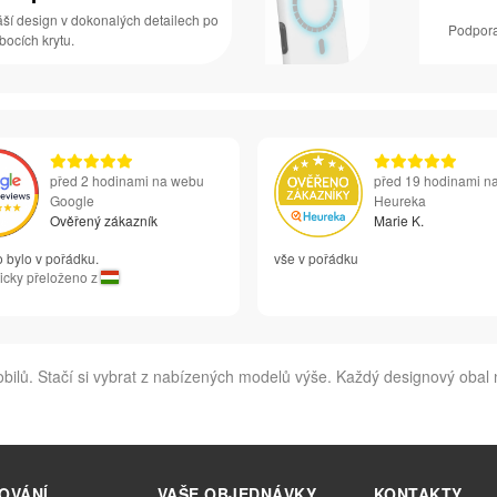
áší design v dokonalých detailech po
Podpora
 bocích krytu.
před 2 hodinami na webu
před 19 hodinami n
Google
Heureka
Ověřený zákazník
Marie K.
 bylo v pořádku.
vše v pořádku
icky přeloženo z
ilů. Stačí si vybrat z nabízených modelů výše. Každý designový obal 
OVÁNÍ
VAŠE OBJEDNÁVKY
KONTAKTY