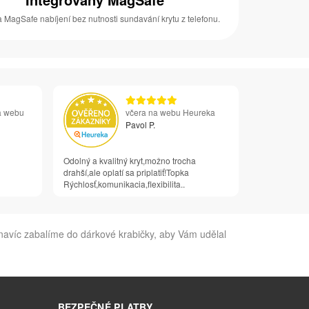
 MagSafe nabíjení bez nutnosti sundavání krytu z telefonu.
a webu
včera na webu Heureka
Pavol P.
Odolný a kvalitný kryt,možno trocha
drahší,ale oplatí sa priplatiť!Topka
Rýchlosť,komunikacia,flexibilita..
navíc zabalíme do dárkové krabičky, aby Vám udělal
BEZPEČNÉ PLATBY