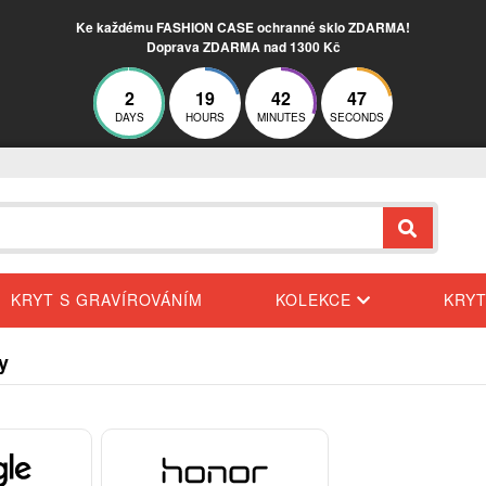
Ke každému FASHION CASE ochranné sklo ZDARMA!
Doprava ZDARMA nad 1300 Kč
2
19
42
46
DAYS
HOURS
MINUTES
SECONDS
KRYT S GRAVÍROVÁNÍM
KOLEKCE
KRY
y