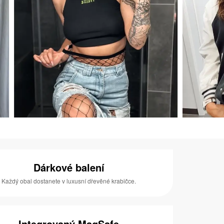
Dárkové balení
Každý obal dostanete v luxusní dřevěné krabičce.
Integrovaný MagSafe