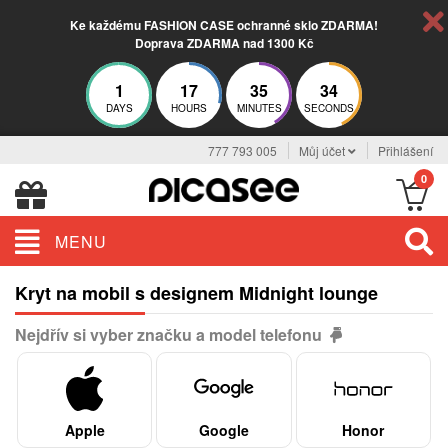
Ke každému FASHION CASE ochranné sklo ZDARMA!
Doprava ZDARMA nad 1300 Kč
1
17
35
33
DAYS
HOURS
MINUTES
SECONDS
777 793 005
Můj účet
Přihlášení
0
MENU
Kryt na mobil s designem Midnight lounge
Nejdřív si vyber značku a model telefonu
Apple
Google
Honor