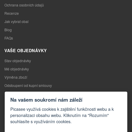
Ochrana osobních údajů
Recenze
Jak vybrat obal
Blog
FAQs
VAŠE OBJEDNÁVKY
Stav objednávky
Mé objednávky
Výměna zboží
Odstoupení od kupní smlouvy
Reklamace
Na vašem soukromí nám záleží
KONTAKTY
Picasee využívá cookies k zajištění funkčnosti webu a k
personalizaci obsahu webu. Kliknutím na "Rozumím"
Kontakty
souhlasíte s využíváním cookies.
Kontaktní formulář