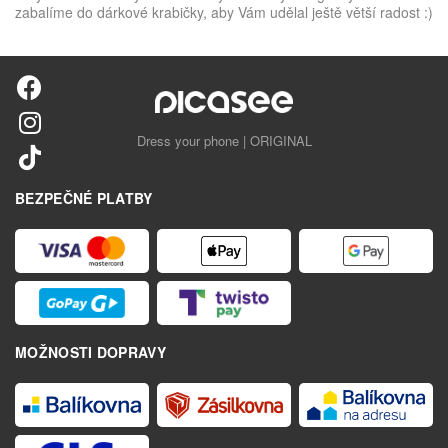
zabalíme do dárkové krabičky, aby Vám udělal ještě větší radost :)
Dress your phone | ORIGINAL
BEZPEČNÉ PLATBY
MOŽNOSTI DOPRAVY