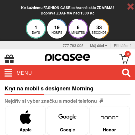
Ke každému FASHION CASE ochranné sklo ZDARMA!
Doprava ZDARMA nad 1300 Kč
1
19
6
33
DAYS
HOURS
MINUTES
SECONDS
777 793 005
Můj účet
Přihlášení
0
MENU
Kryt na mobil s designem Morning
Nejdřív si vyber značku a model telefonu
Apple
Google
Honor