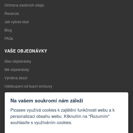
Ochrana osobních údajů
Recenze
Jak vybrat obal
Blog
FAQs
VAŠE OBJEDNÁVKY
Stav objednávky
Mé objednávky
Výměna zboží
Odstoupení od kupní smlouvy
Reklamace
Na vašem soukromí nám záleží
KONTAKTY
Picasee využívá cookies k zajištění funkčnosti webu a k
personalizaci obsahu webu. Kliknutím na "Rozumím"
Kontakty
souhlasíte s využíváním cookies.
Kontaktní formulář