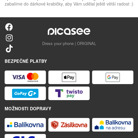
zabalíme do dárkové krabičky, aby Vám udělal ještě větší radost :)
Dress your phone | ORIGINAL
BEZPEČNÉ PLATBY
MOŽNOSTI DOPRAVY