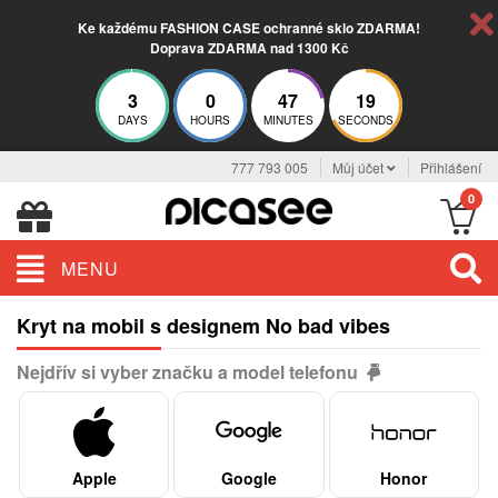
Ke každému FASHION CASE ochranné sklo ZDARMA!
Doprava ZDARMA nad 1300 Kč
3
0
47
19
DAYS
HOURS
MINUTES
SECONDS
777 793 005
Můj účet
Přihlášení
0
MENU
Kryt na mobil s designem No bad vibes
Nejdřív si vyber značku a model telefonu
Apple
Google
Honor