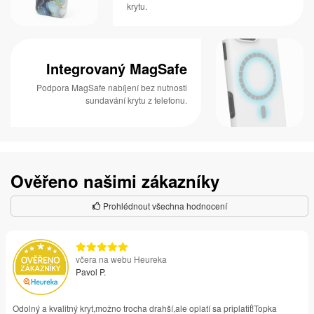
krytu.
Integrovaný MagSafe
Podpora MagSafe nabíjení bez nutnosti
sundavání krytu z telefonu.
Ověřeno našimi zákazníky
Prohlédnout všechna hodnocení
včera na webu Heureka
Pavol P.
Odolný a kvalitný kryt,možno trocha drahší,ale oplatí sa priplatiť!Topka