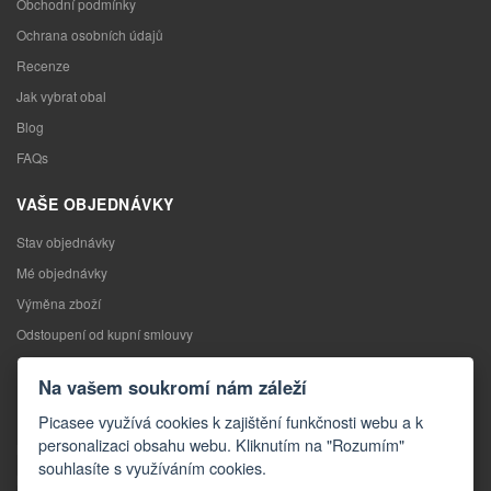
Obchodní podmínky
Ochrana osobních údajů
Recenze
Jak vybrat obal
Blog
FAQs
VAŠE OBJEDNÁVKY
Stav objednávky
Mé objednávky
Výměna zboží
Odstoupení od kupní smlouvy
Reklamace
Na vašem soukromí nám záleží
KONTAKTY
Picasee využívá cookies k zajištění funkčnosti webu a k
personalizaci obsahu webu. Kliknutím na "Rozumím"
Kontakty
souhlasíte s využíváním cookies.
Kontaktní formulář