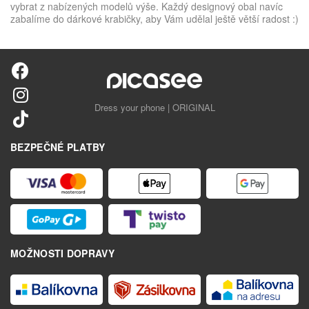
vybrat z nabízených modelů výše. Každý designový obal navíc
zabalíme do dárkové krabičky, aby Vám udělal ještě větší radost :)
Dress your phone | ORIGINAL
BEZPEČNÉ PLATBY
MOŽNOSTI DOPRAVY