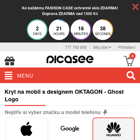
Ke každému FASHION CASE ochranné sklo ZDARMA!
Doprava ZDARMA nad 1300 Kč
2
21
18
38
DAYS
HOURS
MINUTES
SECONDS
777 793 005
Můj účet
Přihlášení
0
MENU
Kryt na mobil s designem OKTAGON - Ghost
Logo
Nejdřív si vyber značku a model telefonu