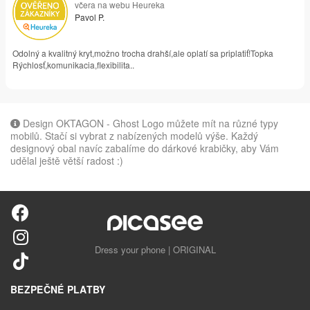
včera na webu Heureka
Pavol P.
Odolný a kvalitný kryt,možno trocha drahší,ale oplatí sa priplatiť!Topka
Rýchlosť,komunikacia,flexibilita..
Design OKTAGON - Ghost Logo můžete mít na různé typy
mobilů. Stačí si vybrat z nabízených modelů výše. Každý
designový obal navíc zabalíme do dárkové krabičky, aby Vám
udělal ještě větší radost :)
Dress your phone | ORIGINAL
BEZPEČNÉ PLATBY