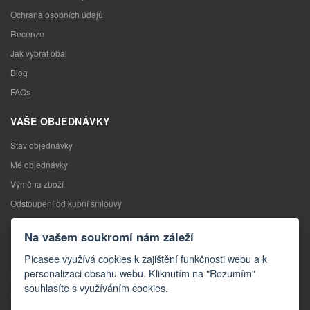
Ochrana osobních údajů
Recenze
Jak vybrat obal
Blog
FAQs
VAŠE OBJEDNÁVKY
Stav objednávky
Mé objednávky
Výměna zboží
Odstoupení od kupní smlouvy
Reklamace
Na vašem soukromí nám záleží
KONTAKTY
Picasee využívá cookies k zajištění funkčnosti webu a k
personalizaci obsahu webu. Kliknutím na "Rozumím"
Kontakty
souhlasíte s využíváním cookies.
Kontaktní formulář