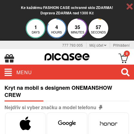
Ke každému FASHION CASE ochranné sklo ZDARMA!
Doprava ZDARMA nad 1300 Kč
1
4
35
56
DAYS
HOURS
MINUTES
SECONDS
777 793 005
Můj účet
Přihlášení
0
MENU
Kryt na mobil s designem ONEMANSHOW
CREW
Nejdřív si vyber značku a model telefonu