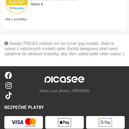
Marie K.
vše v pořádku
Design PISCES můžete mít na různé typy mobilů. Stačí si
vybrat z nabízených modelů výše. Každý designový obal navíc
zabalíme do dárkové krabičky, aby Vám udělal ještě větší radost :)
Dress your phone | ORIGINAL
BEZPEČNÉ PLATBY