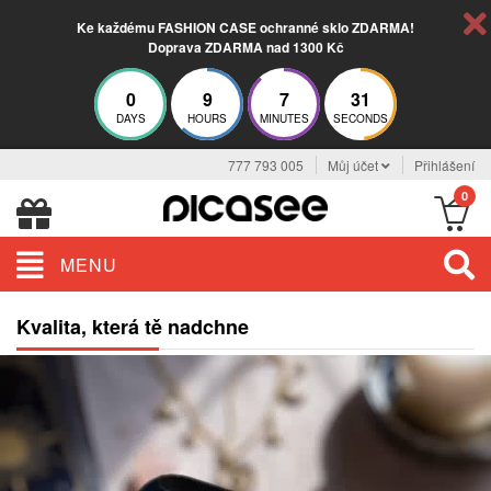
Ke každému FASHION CASE ochranné sklo ZDARMA!
Doprava ZDARMA nad 1300 Kč
0
9
7
30
DAYS
HOURS
MINUTES
SECONDS
777 793 005
Můj účet
Přihlášení
0
MENU
Kvalita, která tě nadchne