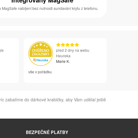
 MagSafe nabíjení bez nutnosti sundavání krytu z telefonu.
le
před 2 dny na webu
Heureka
Marie K.
vše v pořádku
íc zabalíme do dárkové krabičky, aby Vám udělal ještě
BEZPEČNÉ PLATBY