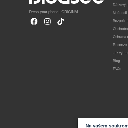
Dárkový 
Dress your phone | ORIGINAL
Možnosti
Bezpečné
Obchodní
Ochrana 
Recenze
Jak vybra
Blog
FAQs
Na vašem soukromí