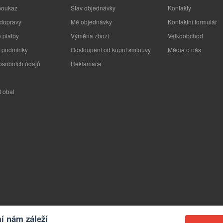
poukaz
Stav objednávky
Kontakty
 dopravy
Mé objednávky
Kontaktní formulář
 platby
Výměna zboží
Velkoobchod
 podmínky
Odstoupení od kupní smlouvy
Média o nás
osobních údajů
Reklamace
t obal
 nám záleží