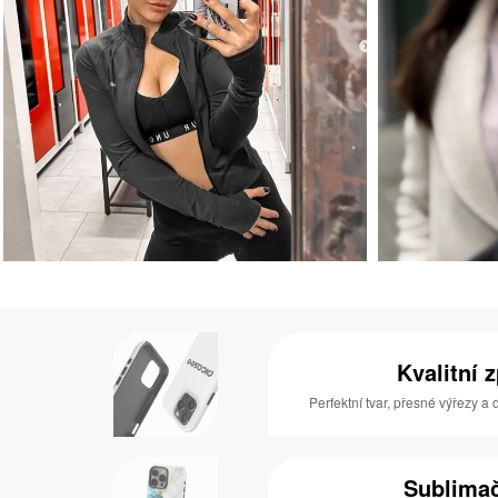
Kvalitní 
Perfektní tvar, přesné výřezy a
Sublimač