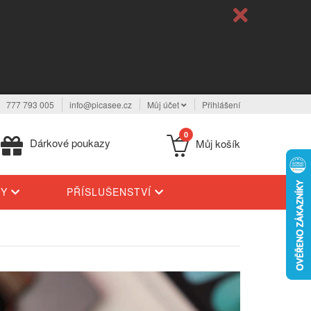
777 793 005
info@picasee.cz
Můj účet
Přihlášení
0
Dárkové poukazy
Můj košík
TY
PŘÍSLUŠENSTVÍ