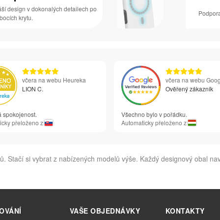
áší design v dokonalých detailech po
Podpora
 bocích krytu.
včera na webu Heureka
včera na webu Goog
LION C.
Ověřený zákazník
á spokojenost.
Všechno bylo v pořádku.
icky přeloženo z
Automaticky přeloženo z
. Stačí si vybrat z nabízených modelů výše. Každý designový obal nav
OVÁNÍ
VAŠE OBJEDNÁVKY
KONTAKTY