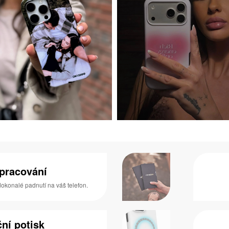
zpracování
 dokonalé padnutí na váš telefon.
ní potisk