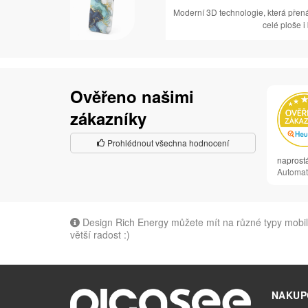
Moderní 3D technologie, která přen
celé ploše i
Ověřeno našimi
zákazníky
Prohlédnout všechna hodnocení
naprost
Automat
Design Rich Energy můžete mít na různé typy mobilů
větší radost :)
NAKUP