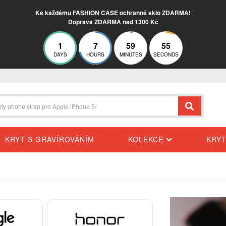
Ke každému FASHION CASE ochranné sklo ZDARMA!
Doprava ZDARMA nad 1300 Kč
1
7
59
54
DAYS
HOURS
MINUTES
SECONDS
KRYT S GRAVÍROVÁNÍM
KOLEKCE
KRY