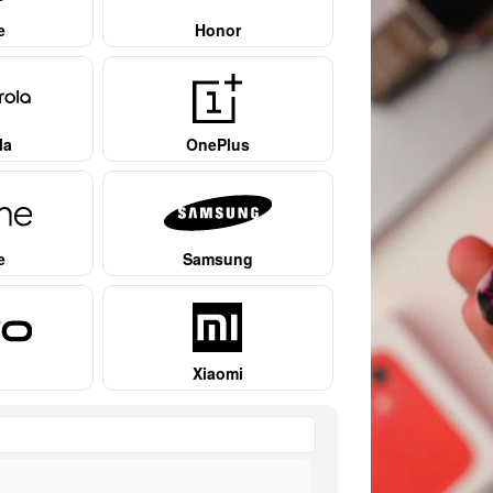
e
Honor
la
OnePlus
e
Samsung
Xiaomi