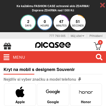
Ke každému FASHION CASE ochranné sklo ZDARMA!
Doprava ZDARMA nad 1300 Kč
2
0
47
50
DAYS
HOURS
MINUTES
SECONDS
777 793 005
Můj účet
Přihlášení
0
MENU
Kryt na mobil s designem Souvenir
Nejdřív si vyber značku a model telefonu
Apple
Google
Honor