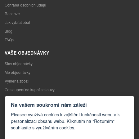
Ochrana osobních údajů
Recenze
Jak vybrat obal
Blog
FAQs
VAŠE OBJEDNÁVKY
Stav objednávky
Mé objednávky
Výměna zboží
Odstoupení od kupní smlouvy
Reklamace
Na vašem soukromí nám záleží
KONTAKTY
Picasee využívá cookies k zajištění funkčnosti webu a k
personalizaci obsahu webu. Kliknutím na "Rozumím"
Kontakty
souhlasíte s využíváním cookies.
Kontaktní formulář