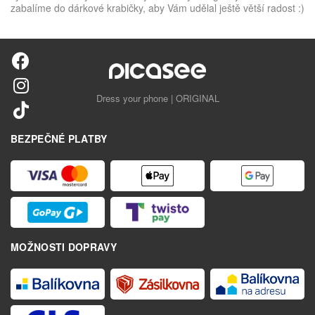
zabalíme do dárkové krabičky, aby Vám udělal ještě větší radost :)
Dress your phone | ORIGINAL
BEZPEČNÉ PLATBY
MOŽNOSTI DOPRAVY