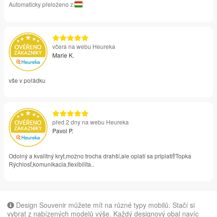
Automaticky přeloženo z
včera na webu Heureka
Marie K.
vše v pořádku
před 2 dny na webu Heureka
Pavol P.
Odolný a kvalitný kryt,možno trocha drahší,ale oplatí sa priplatiť!Topka
Rýchlosť,komunikacia,flexibilita..
Design Souvenir můžete mít na různé typy mobilů. Stačí si
vybrat z nabízených modelů výše. Každý designový obal navíc