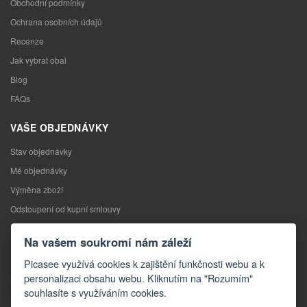
Obchodní podmínky
Ochrana osobních údajů
Recenze
Jak vybrat obal
Blog
FAQs
VAŠE OBJEDNÁVKY
Stav objednávky
Mé objednávky
Výměna zboží
Odstoupení od kupní smlouvy
Reklamace
Na vašem soukromí nám záleží
KONTAKTY
Picasee využívá cookies k zajištění funkčnosti webu a k
personalizaci obsahu webu. Kliknutím na "Rozumím"
Kontakty
souhlasíte s využíváním cookies.
Kontaktní formulář