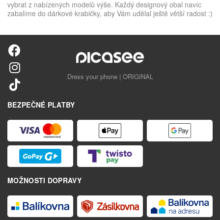
vybrat z nabízených modelů výše. Každý designový obal navíc
zabalíme do dárkové krabičky, aby Vám udělal ještě větší radost :)
Dress your phone | ORIGINAL
BEZPEČNÉ PLATBY
MOŽNOSTI DOPRAVY