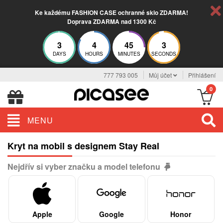
Ke každému FASHION CASE ochranné sklo ZDARMA!
Doprava ZDARMA nad 1300 Kč
3
4
45
3
DAYS
HOURS
MINUTES
SECONDS
777 793 005
Můj účet
Přihlášení
0
MENU
Kryt na mobil s designem Stay Real
Nejdřív si vyber značku a model telefonu
Apple
Google
Honor