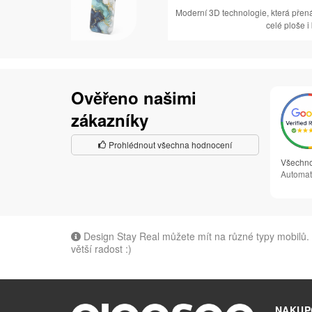
Moderní 3D technologie, která přen
celé ploše i
Ověřeno našimi
zákazníky
Prohlédnout všechna hodnocení
Všechno
Automat
Design Stay Real můžete mít na různé typy mobilů. 
větší radost :)
NAKUP