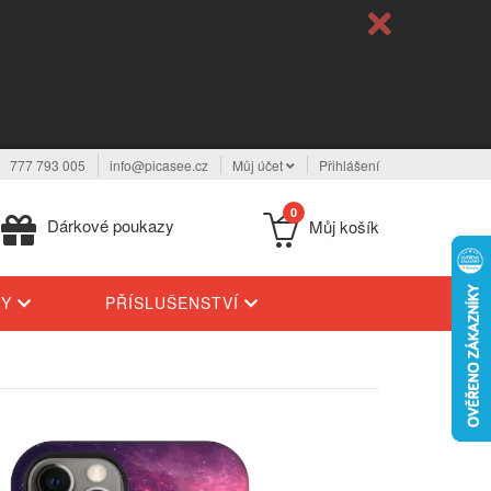
777 793 005
info@picasee.cz
Můj účet
Přihlášení
0
Dárkové poukazy
Můj košík
TY
PŘÍSLUŠENSTVÍ