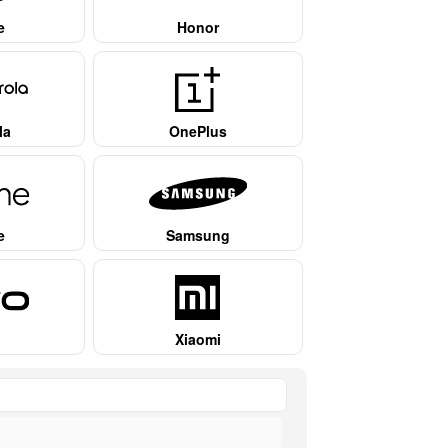
e
Honor
la
OnePlus
e
Samsung
Xiaomi