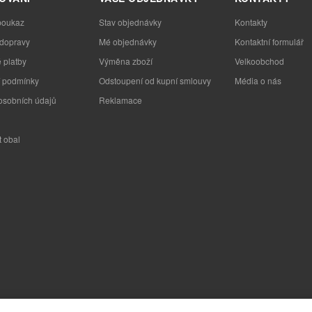
poukaz
Stav objednávky
Kontakty
 dopravy
Mé objednávky
Kontaktní formulář
 platby
Výměna zboží
Velkoobchod
 podmínky
Odstoupení od kupní smlouvy
Média o nás
osobních údajů
Reklamace
t obal