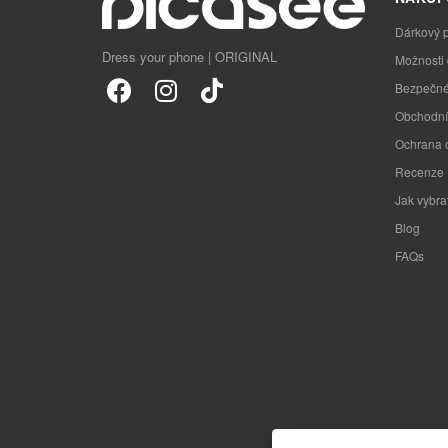
Dárkový 
Dress your phone | ORIGINAL
Možnosti
Bezpečné
Obchodní
Ochrana 
Recenze
Jak vybra
Blog
FAQs