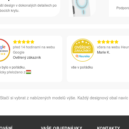
áší design v dokonalých detailech po
Podpora
 bocích krytu.
před 14 hodinami na webu
včera na webu Heu
Google
Marie K.
Ověřený zákazník
 bylo v pořádku.
vše v pořádku
icky přeloženo z
Stačí si vybrat z nabízených modelů výše. Každý designový obal navíc
OVÁNÍ
VAŠE OBJEDNÁVKY
KONTAKTY