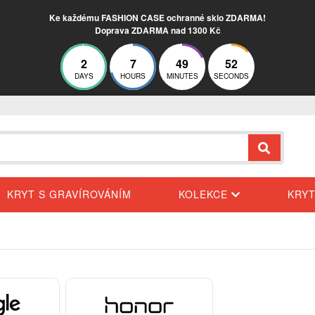
Ke každému FASHION CASE ochranné sklo ZDARMA!
Doprava ZDARMA nad 1300 Kč
2
7
49
51
DAYS
HOURS
MINUTES
SECONDS
KRYT S GRAVÍROVÁNÍM
KOLEKCE
KRY