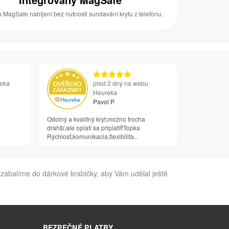
 MagSafe nabíjení bez nutnosti sundavání krytu z telefonu.
reka
před 2 dny na webu
Heureka
Pavol P.
Odolný a kvalitný kryt,možno trocha
drahší,ale oplatí sa priplatiť!Topka
Rýchlosť,komunikacia,flexibilita..
 zabalíme do dárkové krabičky, aby Vám udělal ještě
BEZPEČNÉ PLATBY