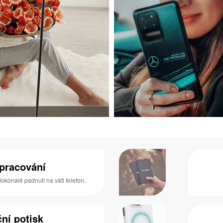
zpracování
 dokonalé padnutí na váš telefon.
ní potisk