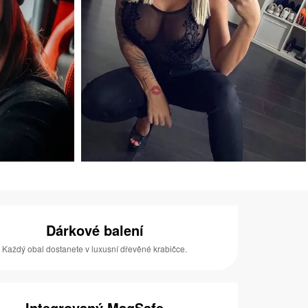
Dárkové balení
Každý obal dostanete v luxusní dřevěné krabičce.
Integrovaný MagSafe