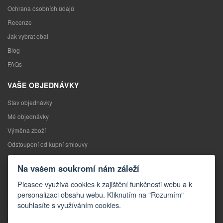
Ochrana osobních údajů
Recenze
Jak vybrat obal
Blog
FAQs
VAŠE OBJEDNÁVKY
Stav objednávky
Mé objednávky
Výměna zboží
Odstoupení od kupní smlouvy
Reklamace
Na vašem soukromí nám záleží
KONTAKTY
Picasee využívá cookies k zajištění funkčnosti webu a k
personalizaci obsahu webu. Kliknutím na "Rozumím"
Kontakty
souhlasíte s využíváním cookies.
Kontaktní formulář