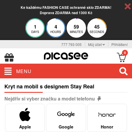
Ke každému FASHION CASE ochranné sklo ZDARMA!
Doprava ZDARMA nad 1300 Kč
1
4
59
45
DAYS
HOURS
MINUTES
SECONDS
777 793 005
Můj účet
Přihlášení
0
MENU
Kryt na mobil s designem Stay Real
Nejdřív si vyber značku a model telefonu
Apple
Google
Honor