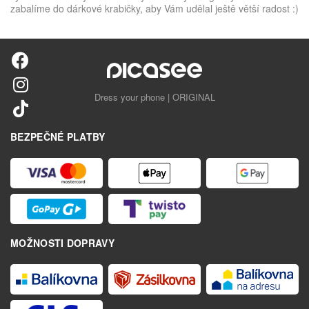
zabalíme do dárkové krabičky, aby Vám udělal ještě větší radost :)
Dress your phone | ORIGINAL
BEZPEČNÉ PLATBY
MOŽNOSTI DOPRAVY